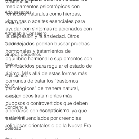
Masturbación
medicamentos psicotrópicos con 
Adolescentes
remedios naturales como hierbas, 
vitaminas o aceites esenciales para 
Ansiedad
ayudar con síntomas relacionados con 
Admirable Consejero
la depresión y la ansiedad. Otros 
aconsejados podrían buscar pruebas 
Cuidado
hormonales y tratamientos de 
Grupos pequeños
equilibrio hormonal o suplementos con 
Tóxico
aminoácidos para regular el estado de 
ánimo. Más allá de estas formas más 
Adicciones
comunes de tratar los “trastornos 
2019
psicológicos” de manera natural, 
existen otros tratamientos más 
ABUSO
dudosos o controvertidos que deben 
Conciencia
abordarse con 
escepticismo
, ya que 
están influenciados por creencias 
Voz interior
religiosas orientales o de la Nueva Era.
Soledad
risa