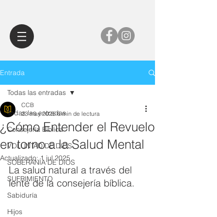
Entrada
Todas las entradas
CCB
Todas las entradas
23 may 2025
6 min de lectura
¿Cómo Entender el Revuelo
Consejería Bíblica
en torno a la Salud Mental
VOLUNTAD DE DIOS
Actualizado:
1 jul 2025
SOBERANÍA DE DIOS
La salud natural a través del 
SUFRIMIENTO
lente de la consejería bíblica.
Sabiduría
Hijos