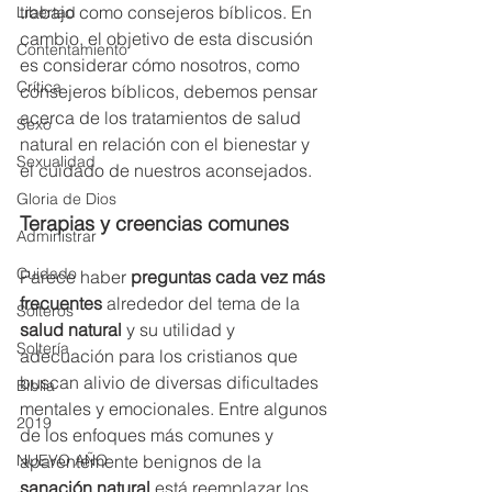
trabajo como consejeros bíblicos. En 
Libertad
cambio, el objetivo de esta discusión 
Contentamiento
es considerar cómo nosotros, como 
Crítica
consejeros bíblicos, debemos pensar 
acerca de los tratamientos de salud 
Sexo
natural en relación con el bienestar y 
Sexualidad
el cuidado de nuestros aconsejados.
Gloria de Dios
Terapias y creencias comunes
Administrar
Cuidado
Parece haber 
preguntas cada vez más 
frecuentes
 alrededor del tema de la 
Solteros
salud natural
 y su utilidad y 
Soltería
adecuación para los cristianos que 
buscan alivio de diversas dificultades 
Biblia
mentales y emocionales. Entre algunos 
2019
de los enfoques más comunes y 
aparentemente benignos de la 
NUEVO AÑO
sanación natural 
está reemplazar los 