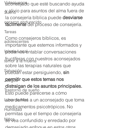
Videojuegos
aconsejado que esté buscando ayuda 
y alivio para asuntos del alma fuera de 
Sueño
la consejería bíblica puede 
desviarse 
corazon endurecido
fácilmente
 del proceso de consejería.
Tareas
Como consejeros bíblicos, es 
adolescentes
importante que estemos informados y 
Iglesia Local
podamos entablar conversaciones 
fructíferas con nuestros aconsejados 
temor a la muerte
sobre las terapias naturales que 
Salvación
puedan estar persiguiendo, 
sin 
permitir que estos temas nos 
Juegos
distraigan de los asuntos principales.
Trastorno de sueño
Esto puede parecerse a cómo 
abordamos a un aconsejado que toma 
Luna de Miel
medicamentos psicotrópicos. No 
Humildad
permitas que el tiempo de consejería 
Niños
se vea confundido y enredado por 
demasiado enfoque en estos otros 