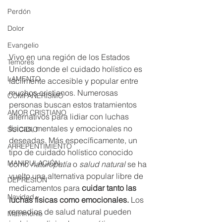
Perdón
Dolor
Evangelio
Vivo en una región de los Estados 
Temores
Unidos donde el cuidado holístico es 
LAMENTO
fácilmente accesible y popular entre 
muchos cristianos. Numerosas 
COMPAÑERISMO
personas buscan estos tratamientos 
AMOR CRISTIANO
alternativos para lidiar con luchas 
físicas, mentales y emocionales no 
SUICIDIO
deseadas. Más específicamente, un 
ARREPENTIMIENTO
tipo de cuidado holístico conocido 
MANIPULACIÓN
como 
naturopatía
 o 
salud natural
 se ha 
vuelto una alternativa popular libre de 
DEPRESIÓN
medicamentos para 
cuidar tanto las 
Navidad
luchas físicas como emocionales. 
Los 
remedios de salud natural pueden 
Matrimonio