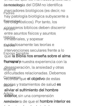
la nosología del DSM no identifica 
controladora
marcadores biológicos (es decir, no 
Padres
hay patología biológica subyacente a 
Paternidad
los diagnósticos). Por tanto, los 
consejeros bíblicos deben discernir 
Perdón
entre asuntos físicos y asuntos 
Hábitos
inmateriales, y sopesar 
cuidadosamente las teorías e 
Esposa
intervenciones seculares frente a lo 
Esposa Sensible
que 
la Biblia nos enseña sobre el alma 
humana
 y nuestra experiencia con la 
Pornografía
desesperación, la ansiedad y otras 
Mujeres
dificultades relacionadas. Debemos 
Consejeras
recordar que 
el objetivo
 de estas 
teorías y tratamientos de salud 
es 
Mentir
aliviar el sufrimiento del hombre 
Adicto
exterior,
 sin una comprensión 
verdadera de que el 
hombre interior es 
Alzheimer