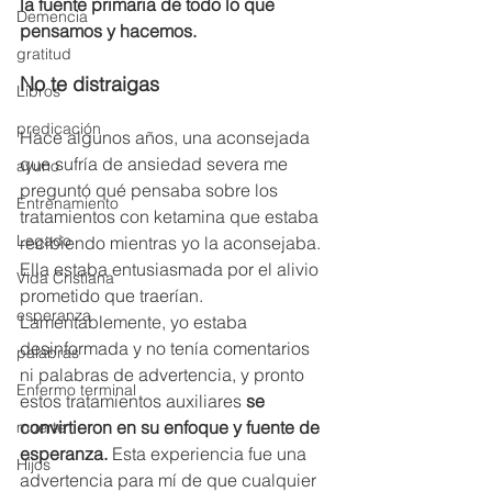
la fuente primaria de todo lo que 
Demencia
pensamos y hacemos.
gratitud
No te distraigas
Libros
predicación
Hace algunos años, una aconsejada 
que sufría de ansiedad severa me 
ayuno
preguntó qué pensaba sobre los 
Entrenamiento
tratamientos con ketamina que estaba 
Legado
recibiendo mientras yo la aconsejaba. 
Ella estaba entusiasmada por el alivio 
Vida Cristiana
prometido que traerían. 
esperanza
Lamentablemente, yo estaba 
desinformada y no tenía comentarios 
palabras
ni palabras de advertencia, y pronto 
Enfermo terminal
estos tratamientos auxiliares 
se 
convirtieron en su enfoque y fuente de 
muerte
esperanza.
 Esta experiencia fue una 
Hijos
advertencia para mí de que cualquier 