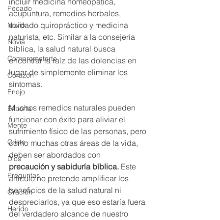
incluir medicina homeopática, 
Pecado
acupuntura, remedios herbales, 
cuidado quiropráctico y medicina 
Novio
naturista, etc. Similar a la consejería 
Novia
bíblica, la salud natural busca 
Comprometerte
encontrar la raíz de las dolencias en 
lugar de simplemente eliminar los 
Corazón
síntomas. 
Enojo
Muchos remedios naturales pueden 
Exhorta
funcionar con éxito para aliviar el 
Mente
sufrimiento físico de las personas, pero 
Cristo
como muchas otras áreas de la vida, 
deben ser abordados con 
Dios
precaución y sabiduría bíblica. 
Este 
Preguntas
artículo no pretende amplificar los 
beneficios de la salud natural ni 
Oración
despreciarlos, ya que eso estaría fuera 
Herido
del verdadero alcance de nuestro 