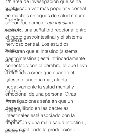
Un área de investigación que se ha 
vuelto cada vez más popular y central 
diversión
en muchos enfoques de salud natural 
Disciplina
se conoce como el 
eje intestino-
cerebro
, una señal bidireccional entre 
Adulterio
el tracto gastrointestinal y el sistema 
Fortaleza
nervioso central. Los estudios 
duelo
muestran que el intestino (sistema 
gastrointestinal) está intrincadamente 
pérdida
conectado con el cerebro, lo que lleva 
Adoración
a muchos a creer que cuando el 
intestino funciona mal, afecta 
Ira
negativamente la salud mental y 
lágrimas
emocional de una persona. Otras 
investigaciones señalan que un 
divorcio
desequilibrio en las bacterias 
Conflicto
intestinales está asociado con la 
identidad
depresión y una mala salud intestinal, 
comprometiendo la producción de 
autoestima