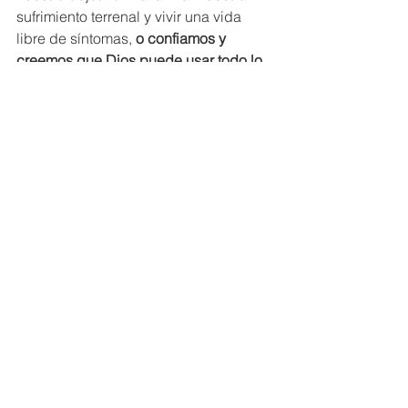
sufrimiento terrenal y vivir una vida 
libre de síntomas, 
o confiamos y 
creemos que Dios puede usar todo lo 
que aqueja nuestros cuerpos y 
angustia nuestras almas para cumplir 
Su perfecto plan para nuestras vidas? 
Si realmente creemos que hemos sido 
creados por medio de Él y para Él 
(
Colosenses 1:16
), entonces nuestros 
propósitos y motivaciones cambian y 
comenzamos a ver que la 
salud 
perfecta no es el objetivo final
, sino ser 
cambiados y conformados más a 
nuestro Salvador y darle gloria. 
A 
medida que aprendemos a estar 
contentos en la abundancia o en la 
necesidad (
Filipenses 4:12
), 
Él recibe 
la gloria, y Él hace que todas las cosas 