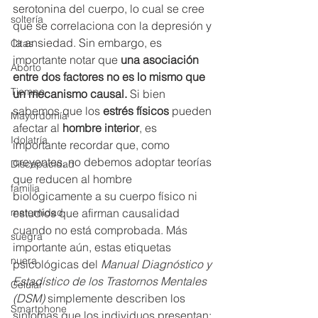
serotonina del cuerpo, lo cual se cree 
soltería
que se correlaciona con la depresión y 
la ansiedad. Sin embargo, es 
Citas
importante notar que 
una asociación 
Aborto
entre dos factores no es lo mismo que 
Tiempo
un mecanismo causal.
 Si bien 
sabemos que los 
estrés físicos
 pueden 
Mayordomía
afectar al 
hombre interior
, es 
Idolatría
importante recordar que, como 
creyentes, no debemos adoptar teorías 
Discapacidad
que reducen al hombre 
familia
biológicamente a su cuerpo físico ni 
estudios que afirman causalidad 
maternidad
cuando no está comprobada. Más 
suegra
importante aún, estas etiquetas 
nuera
psicológicas del 
Manual Diagnóstico y 
Estadístico de los Trastornos Mentales 
Celular
(DSM)
 simplemente describen los 
Smartphone
síntomas que los individuos presentan; 