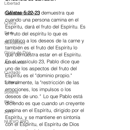
Libertad
Gálatas 5:22-23
demuestra que 
Contentamiento
cuando una persona camina en el 
Crítica
Espíritu, dará el fruto del Espíritu. Es 
Sexo
el fruto del espíritu lo que es 
antitético a los deseos de la carne y 
Sexualidad
también es el fruto del Espíritu lo 
Gloria de Dios
que demuestra estar en el Espíritu. 
En el versículo 23, Pablo dice que 
Administrar
uno de los aspectos del fruto del 
Cuidado
Espíritu es el "dominio propio." 
Literalmente, la "restricción de las 
Solteros
emociones, los impulsos o los 
Soltería
deseos de uno.
"
  Lo que Pablo está 
Biblia
diciendo es que cuando un creyente 
camina en el Espíritu, dirigido por el 
2019
Espíritu, y se mantiene en sintonía 
NUEVO AÑO
con el Espíritu, el Espíritu de Dios 