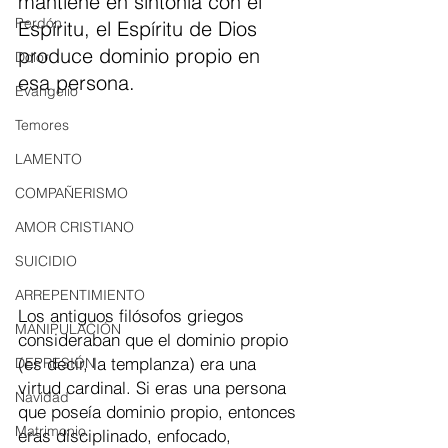
mantiene en sintonía con el 
Perdón
Espíritu, el Espíritu de Dios 
produce dominio propio en 
Dolor
esa persona.
Evangelio
Temores
LAMENTO
COMPAÑERISMO
AMOR CRISTIANO
SUICIDIO
ARREPENTIMIENTO
Los antiguos filósofos griegos 
MANIPULACIÓN
consideraban que el dominio propio 
(es decir, la templanza) era una 
DEPRESIÓN
virtud cardinal. Si eras una persona 
Navidad
que poseía dominio propio, entonces 
Matrimonio
eras disciplinado, enfocado, 