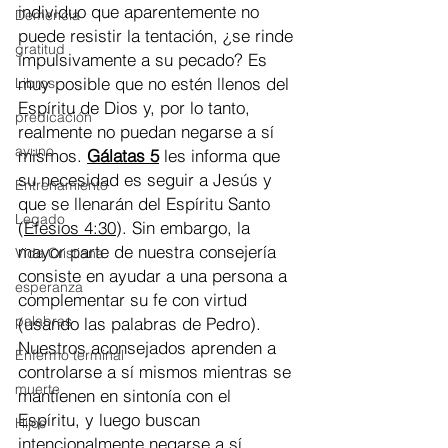
individuo que aparentemente no 
Demencia
puede resistir la tentación, ¿se rinde 
gratitud
impulsivamente a su pecado? Es 
muy posible que no estén llenos del 
Libros
Espíritu de Dios y, por lo tanto, 
predicación
realmente no puedan negarse a sí 
ayuno
mismos. 
Gálatas 5
 les informa que 
su necesidad es seguir a Jesús y 
Entrenamiento
que se llenarán del Espíritu Santo 
Legado
(
Efesios 4:30
). Sin embargo, la 
mayor parte de nuestra consejería 
Vida Cristiana
consiste en ayudar a una persona a 
esperanza
complementar su fe con virtud 
palabras
(usando las palabras de Pedro). 
Nuestros aconsejados aprenden a 
Enfermo terminal
controlarse a sí mismos mientras se 
muerte
mantienen en sintonía con el 
Espíritu, y luego buscan 
Hijos
intencionalmente negarse a sí 