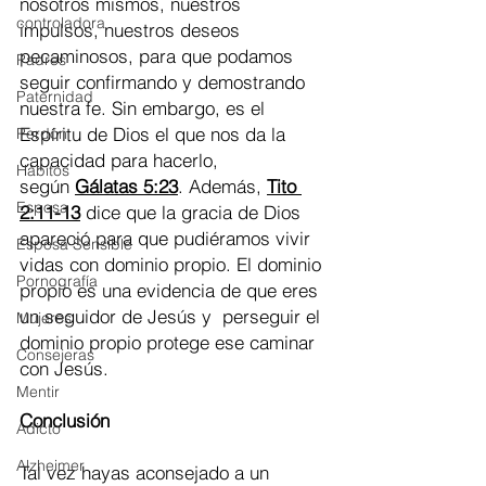
nosotros mismos, nuestros 
controladora
impulsos, nuestros deseos 
pecaminosos, para que podamos 
Padres
seguir confirmando y demostrando 
Paternidad
nuestra fe. Sin embargo, es el 
Espíritu de Dios el que nos da la 
Perdón
capacidad para hacerlo, 
Hábitos
según 
Gálatas 5:23
. Además, 
Tito 
Esposa
2:11-13
 dice que la gracia de Dios 
apareció para que pudiéramos vivir 
Esposa Sensible
vidas con dominio propio. El dominio 
Pornografía
propio es una evidencia de que eres 
un seguidor de Jesús y  perseguir el 
Mujeres
dominio propio protege ese caminar 
Consejeras
con Jesús.
Mentir
Conclusión
Adicto
Alzheimer
Tal vez hayas aconsejado a un 