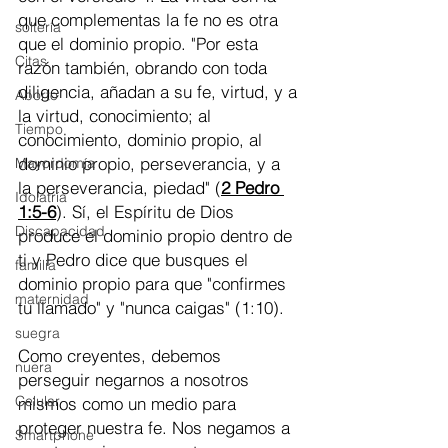
que complementas la fe no es otra 
soltería
que el dominio propio. "Por esta 
Citas
razón también, obrando con toda 
diligencia, añadan a su fe, virtud, y a 
Aborto
la virtud, conocimiento; al 
Tiempo
conocimiento, dominio propio, al 
dominio propio, perseverancia, y a 
Mayordomía
la perseverancia, piedad" (
2 Pedro 
Idolatría
1:5-6
). Sí, el Espíritu de Dios 
Discapacidad
produce el dominio propio dentro de 
ti y Pedro dice que busques el 
familia
dominio propio para que "confirmes 
maternidad
tu llamado" y "nunca caigas" (1:10).
suegra
Como creyentes, debemos 
nuera
perseguir negarnos a nosotros 
Celular
mismos como un medio para 
proteger nuestra fe. Nos negamos a 
Smartphone