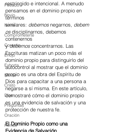
restringido e intencional. A menudo 
Pecado
pensamos en el dominio propio en 
Novio
términos 
similares: 
debemos 
negarnos, 
debem
Novia
os 
disciplinarnos, debemos 
Comprometerte
contenernos 
Corazón
y 
debemos 
concentrarnos. Las 
Escrituras matizan un poco más el 
Enojo
dominio propio para distinguirlo del 
Exhorta
autocontrol al mostrar que el dominio 
propio es una obra del Espíritu de 
Mente
Dios para capacitar a una persona a 
Cristo
negarse a sí misma. En este artículo, 
demostraré cómo el dominio propio 
Dios
es una evidencia de salvación y una 
Preguntas
protección de nuestra fe.
Oración
El Dominio Propio como una 
Herido
Evidencia de Salvación