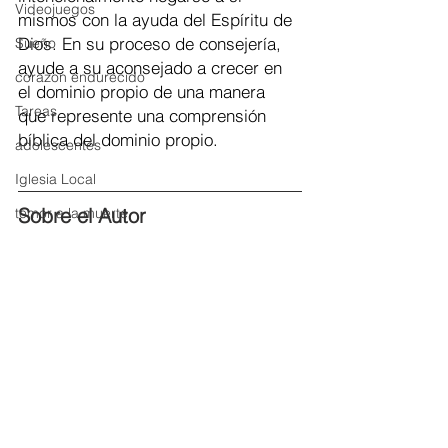
Videojuegos
mismos con la ayuda del Espíritu de 
Dios. En su proceso de consejería, 
Sueño
ayude a su aconsejado a crecer en 
corazon endurecido
el dominio propio de una manera 
Tareas
que represente una comprensión 
bíblica del dominio propio.
adolescentes
Iglesia Local
Sobre el Autor
temor a la muerte
Salvación
Juegos
Trastorno de sueño
Luna de Miel
Humildad
Niños
Greg E. Gifford
 es profesor asistente 