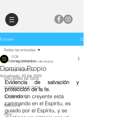
Entrada
Todas las entradas
CCB
Todas las entradas
15 ago 2024
3 min de lectura
Dominio Propio
Consejería Bíblica
Actualizado:
20 feb 2025
VOLUNTAD DE DIOS
Evidencia de salvación y 
SOBERANÍA DE DIOS
protección de la fe.
Cuando un creyente está 
SUFRIMIENTO
caminando en el Espíritu, es 
Sabiduría
guiado por el Espíritu, y se 
Hijos