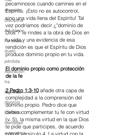
pecaminosos cuando camines en el 
diversión
Espíritu. ¡Esto no es autocontrol, 
sino una vida llena del Espíritu! Tal 
Disciplina
vez podríamos decir ¿"dominio de 
Adulterio
Dios"? Te rindes a la obra de Dios en 
tu vida y una evidencia de esa 
Fortaleza
rendición es que el Espíritu de Dios 
duelo
produce dominio propio en tu vida.
pérdida
El dominio propio como protección 
Adoración
de la fe
Ira
2 Pedro 1:3-10
 añade otra capa de 
lágrimas
complejidad a la comprensión del 
divorcio
dominio propio. Pedro dice que 
debes complementar tu fe con virtud 
Conflicto
(v. 5), la misma virtud en la que Dios 
identidad
te pide que participes, de acuerdo 
autoestima
con el versículo 4. La virtud con la 