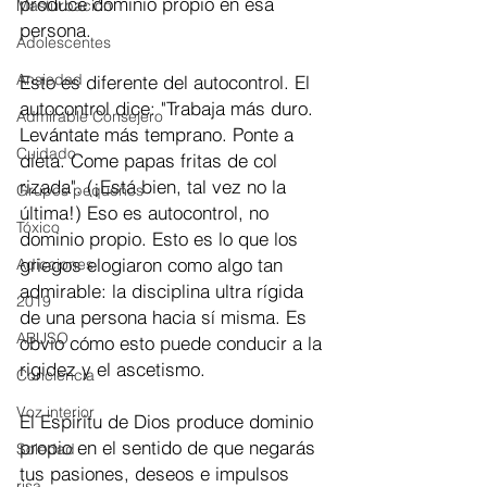
produce dominio propio en esa 
Masturbación
persona.
Adolescentes
Ansiedad
Esto es diferente del autocontrol. El 
autocontrol dice: "Trabaja más duro. 
Admirable Consejero
Levántate más temprano. Ponte a 
Cuidado
dieta. Come papas fritas de col 
rizada". (¡Está bien, tal vez no la 
Grupos pequeños
última!) Eso es autocontrol, no 
Tóxico
dominio propio. Esto es lo que los 
griegos elogiaron como algo tan 
Adicciones
admirable: la disciplina ultra rígida 
2019
de una persona hacia sí misma. Es 
ABUSO
obvio cómo esto puede conducir a la 
rigidez y el ascetismo.
Conciencia
Voz interior
El Espíritu de Dios produce dominio 
propio en el sentido de que negarás 
Soledad
tus pasiones, deseos e impulsos 
risa