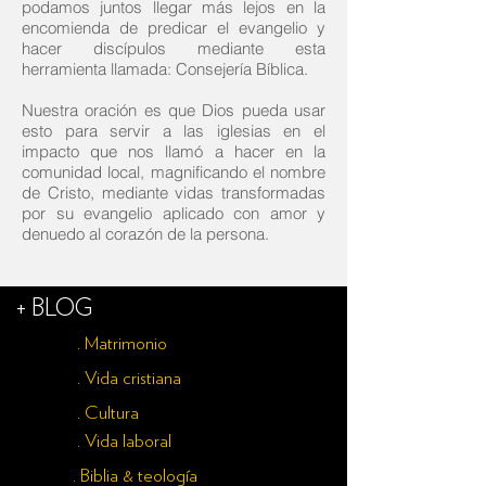
podamos juntos llegar más lejos en la
encomienda de predicar el evangelio y
hacer discípulos mediante esta
herramienta llamada: Consejería Bíblica.
Nuestra oración es que Dios pueda usar
esto para servir a las iglesias en el
impacto que nos llamó a hacer en la
comunidad local, magnificando el nombre
de Cristo, mediante vidas transformadas
por su evangelio aplicado con amor y
denuedo al corazón de la persona.
+
BLOG
. Matrimonio
. Vida cristiana
. Cultura
. Vida laboral
. Biblia & teología