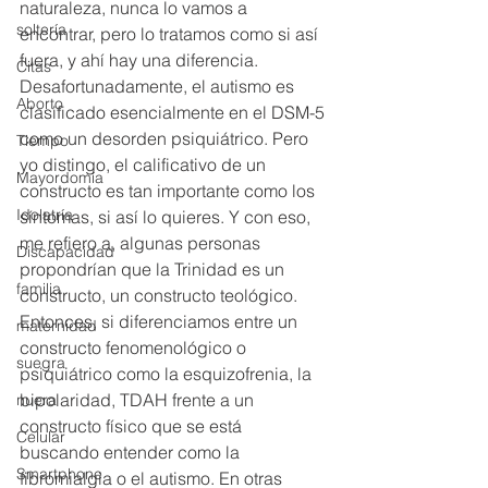
naturaleza, nunca lo vamos a 
soltería
encontrar, pero lo tratamos como si así 
fuera, y ahí hay una diferencia. 
Citas
Desafortunadamente, el autismo es 
Aborto
clasificado esencialmente en el DSM-5 
como un desorden psiquiátrico. Pero 
Tiempo
yo distingo, el calificativo de un 
Mayordomía
constructo es tan importante como los 
Idolatría
síntomas, si así lo quieres. Y con eso, 
me refiero a, algunas personas 
Discapacidad
propondrían que la Trinidad es un 
familia
constructo, un constructo teológico. 
Entonces, si diferenciamos entre un 
maternidad
constructo fenomenológico o 
suegra
psiquiátrico como la esquizofrenia, la 
bipolaridad, TDAH frente a un 
nuera
constructo físico que se está 
Celular
buscando entender como la 
Smartphone
fibromialgia o el autismo. En otras 