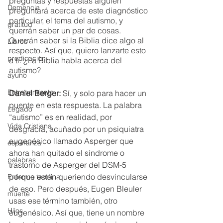
preguntas y respuestas alguien 
Demencia
preguntará acerca de este diagnóstico 
particular, el tema del autismo, y 
gratitud
querrán saber un par de cosas. 
Querrán saber si la Biblia dice algo al 
Libros
respecto. Así que, quiero lanzarte esto 
predicación
a ti. ¿La Biblia habla acerca del 
autismo?
ayuno
Entrenamiento
Daniel Berger:
 Sí, y solo para hacer un 
puente en esta respuesta. La palabra 
Legado
“autismo” es en realidad, por 
Vida Cristiana
desgracia, acuñado por un psiquiatra 
eugenésico llamado Asperger que 
esperanza
ahora han quitado el síndrome o 
palabras
trastorno de Asperger del DSM-5 
porque están queriendo desvincularse 
Enfermo terminal
de eso. Pero después, Eugen Bleuler 
muerte
usas ese término también, otro 
Hijos
eugenésico. Así que, tiene un nombre 