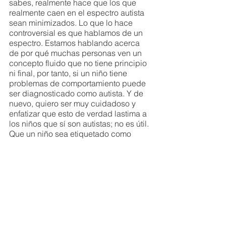
sabes, realmente hace que los que 
realmente caen en el espectro autista 
sean minimizados. Lo que lo hace 
controversial es que hablamos de un 
espectro. Estamos hablando acerca 
de por qué muchas personas ven un 
concepto fluido que no tiene principio 
ni final, por tanto, si un niño tiene 
problemas de comportamiento puede 
ser diagnosticado como autista. Y de 
nuevo, quiero ser muy cuidadoso y 
enfatizar que esto de verdad lastima a 
los niños que sí son autistas; no es útil. 
Que un niño sea etiquetado como 
autista tiene muchas ventajas, sobre 
todo cuando tiene problemas de 
comportamiento.
Entonces es controversial porque 
mucha gente ahora dice que su hijo es 
autista y buscan a un doctor que esté 
de acuerdo con ellos. Si el proceso 
sensorial es uno de los síntomas, que 