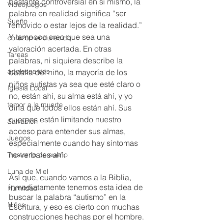
bastante controversial en sí mismo, la 
Videojuegos
palabra en realidad significa “ser 
Sueño
removido o estar lejos de la realidad.” 
Y tampoco creo que sea una 
corazon endurecido
valoración acertada. En otras 
Tareas
palabras, ni siquiera describe la 
adolescentes
batalla del niño, la mayoría de los 
niños autistas ya sea que esté claro o 
Iglesia Local
no, están ahí, su alma está ahí, y yo 
temor a la muerte
diría que todos ellos están ahí. Sus 
cuerpos están limitando nuestro 
Salvación
acceso para entender sus almas, 
Juegos
especialmente cuando hay síntomas 
no-verbales ahí.
Trastorno de sueño
Luna de Miel
Así que, cuando vamos a la Biblia, 
inmediatamente tenemos esta idea de 
Humildad
buscar la palabra “autismo” en la 
Niños
Escritura, y eso es cierto con muchas 
construcciones hechas por el hombre. 