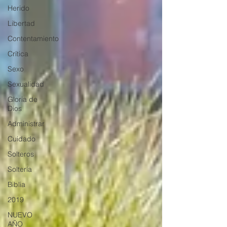
Herido
Libertad
Contentamiento
Crítica
Sexo
Sexualidad
Gloria de
Dios
Administrar
Cuidado
Solteros
Soltería
Biblia
2019
NUEVO
AÑO