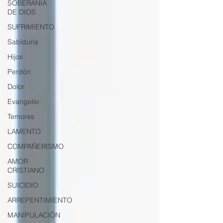
SOBERANÍA
DE DIOS
SUFRIMIENTO
Sabiduría
Hijos
Perdón
Dolor
Evangelio
Temores
LAMENTO
COMPAÑERISMO
AMOR
CRISTIANO
SUICIDIO
ARREPENTIMIENTO
MANIPULACIÓN