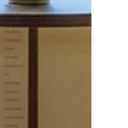
risa
diversión
Disciplina
Adulterio
Fortaleza
duelo
pérdida
Adoración
Ira
lágrimas
divorcio
Conflicto
identidad
autoestima
soltería