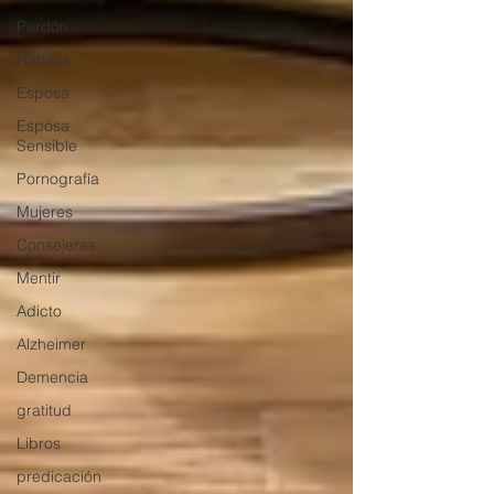
Perdón
Hábitos
Esposa
Esposa
Sensible
Pornografía
Mujeres
Consejeras
Mentir
Adicto
Alzheimer
Demencia
gratitud
Libros
predicación