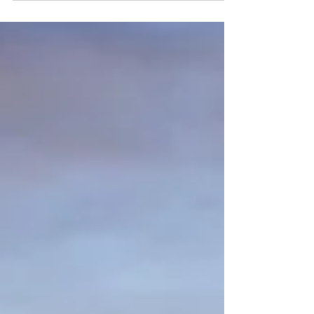
#MalHábitoBloggero No me gusta la frase
"compañero de rendición...