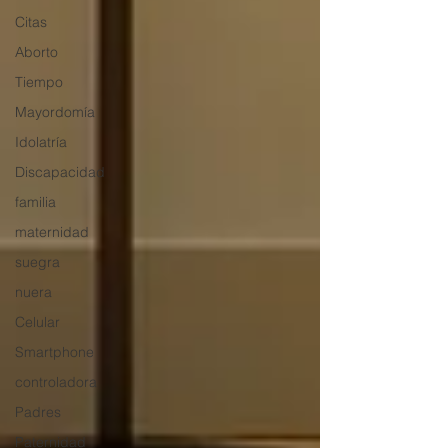
Citas
Aborto
Tiempo
Mayordomía
Idolatría
Discapacidad
familia
maternidad
suegra
nuera
Celular
Smartphone
controladora
Padres
Paternidad