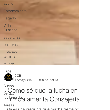
ayuno
Entrenamiento
Legado
Vida
Cristiana
esperanza
palabras
Enfermo
terminal
muerte
Hijos
Videojuegos
CCB
Sueño
17 may 2019
3 min de lectura
corazon
endurecido
¿Cómo sé que la lucha en
Tareas
mi vida amerita Consejería?