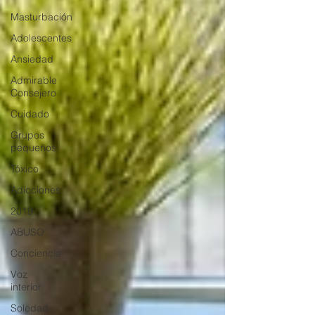
Masturbación
Adolescentes
Ansiedad
Admirable
Consejero
Cuidado
Grupos
pequeños
Tóxico
Adicciones
2019
ABUSO
Conciencia
Voz
interior
Soledad