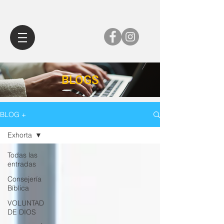
BLOGS
BLOG +
Exhorta
Todas las
entradas
Consejería
Bíblica
VOLUNTAD
DE DIOS