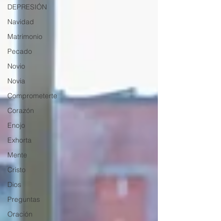
DEPRESIÓN
Navidad
Matrimonio
Pecado
Novio
Novia
Comprometerte
Corazón
Enojo
Exhorta
Mente
Cristo
Dios
Preguntas
Oración