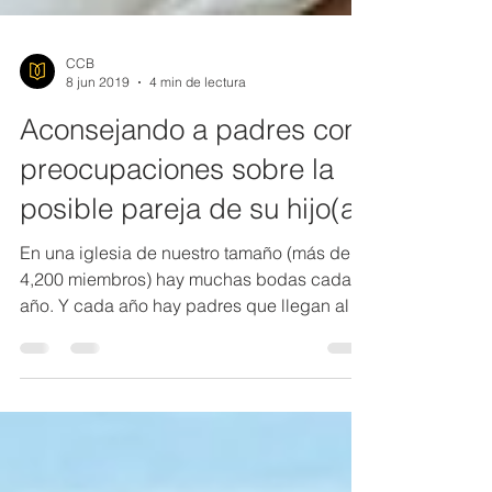
CCB
8 jun 2019
4 min de lectura
Aconsejando a padres con
preocupaciones sobre la
posible pareja de su hijo(a)
En una iglesia de nuestro tamaño (más de
4,200 miembros) hay muchas bodas cada
año. Y cada año hay padres que llegan al
centro de...