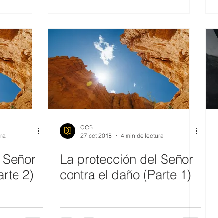
CCB
ura
27 oct 2018
4 min de lectura
l Señor
La protección del Señor
arte 2)
contra el daño (Parte 1)