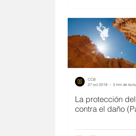
CCB
27 oct 2018
3 min de lect
La protección de
contra el daño (P