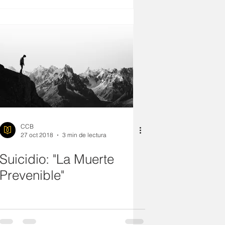
CCB
27 oct 2018
3 min de lectura
Suicidio: "La Muerte
Prevenible"