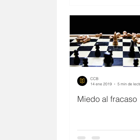
CCB
14 ene 2019
5 min de lect
Miedo al fracaso