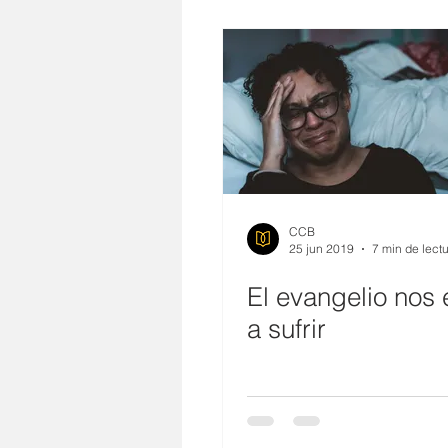
Sabiduría
Hijos
Perdón
AMOR CRISTIANO
SUICIDI
Matrimonio
Pecado
Nov
CCB
25 jun 2019
7 min de lect
El evangelio nos
Cristo
Dios
Preguntas
a sufrir