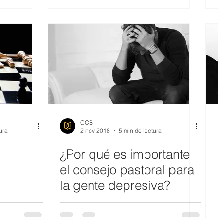
CCB
ura
2 nov 2018
5 min de lectura
¿Por qué es importante
el consejo pastoral para
la gente depresiva?