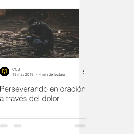
MPAÑERISMO
ÓN
Navidad
Exhorta
Mente
CCB
19 may 2019
4 min de lectura
Perseverando en oración
a través del dolor