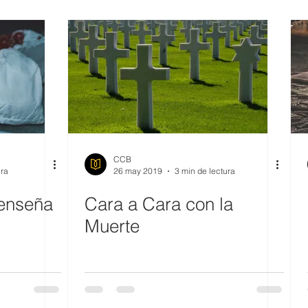
Dolor
Evangelio
Temores
LAMENTO
CO
O
ARREPENTIMIENTO
MANIPULACIÓN
DEPRESI
io
Novia
Comprometerte
Corazón
Enojo
CCB
ura
26 may 2019
3 min de lectura
 enseña
Cara a Cara con la
Muerte