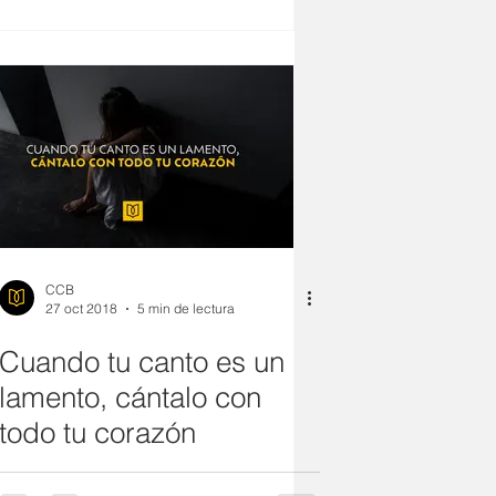
CCB
27 oct 2018
5 min de lectura
Cuando tu canto es un
lamento, cántalo con
todo tu corazón