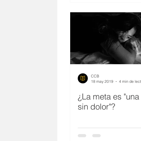
CCB
18 may 2019
4 min de lec
¿La meta es "una
sin dolor"?