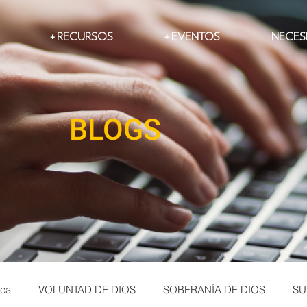
RECURSOS +
EVENTOS +
NECES
BLOGS
ica
VOLUNTAD DE DIOS
SOBERANÍA DE DIOS
SU