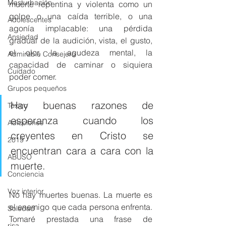
Masturbación
muerte repentina y violenta como un 
golpe o una caída terrible, o una 
Adolescentes
agonía implacable: una pérdida 
Ansiedad
gradual de la audición, vista, el gusto, 
el olor, la agudeza mental, la 
Admirable Consejero
capacidad de caminar o siquiera 
Cuidado
poder comer.
Grupos pequeños
Hay buenas razones de 
Tóxico
esperanza cuando los 
Adicciones
creyentes en Cristo se 
2019
encuentran cara a cara con la 
ABUSO
muerte.
Conciencia
Voz interior
No hay muertes buenas. La muerte es 
el enemigo que cada persona enfrenta. 
Soledad
Tomaré prestada una frase de 
risa