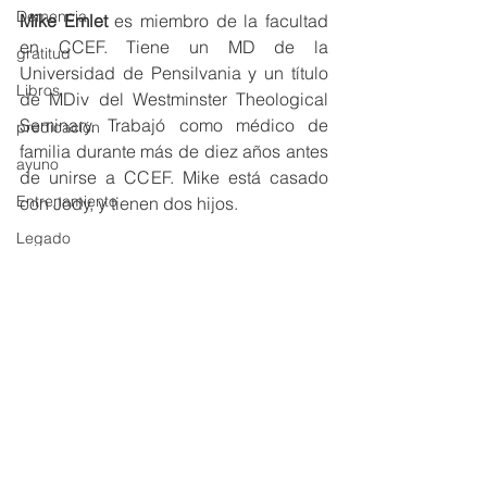
Demencia
Mike Emlet
 es miembro de la facultad 
en CCEF. Tiene un MD de la 
gratitud
Universidad de Pensilvania y un título 
Libros
de MDiv del Westminster Theological 
Seminary. Trabajó como médico de 
predicación
familia durante más de diez años antes 
ayuno
de unirse a CCEF. Mike está casado 
Entrenamiento
con Jody, y tienen dos hijos.
Legado
Vida Cristiana
esperanza
palabras
Traducido por: Ana María Iñigo
Consejería Bíblica
Enfermo terminal
SUFRIMIENTO
muerte
LAMENTO
Hijos