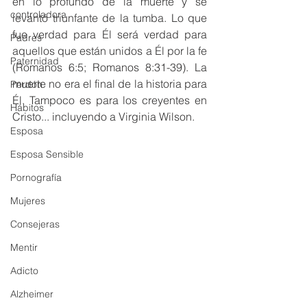
en lo profundo de la muerte y se 
controladora
levantó triunfante de la tumba. Lo que 
fue verdad para Él será verdad para 
Padres
aquellos que están unidos a Él por la fe 
Paternidad
(Romanos 6:5; Romanos 8:31-39). La 
muerte no era el final de la historia para 
Perdón
Él. Tampoco es para los creyentes en 
Hábitos
Cristo... incluyendo a Virginia Wilson.
Esposa
Esposa Sensible
Pornografía
Mujeres
Consejeras
Mentir
Adicto
Alzheimer