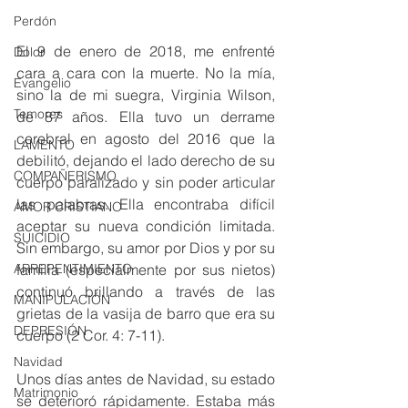
Perdón
El 9 de enero de 2018, me enfrenté 
Dolor
cara a cara con la muerte. No la mía, 
Evangelio
sino la de mi suegra, Virginia Wilson, 
Temores
de 87 años. Ella tuvo un derrame 
cerebral en agosto del 2016 que la 
LAMENTO
debilitó, dejando el lado derecho de su 
COMPAÑERISMO
cuerpo paralizado y sin poder articular 
las palabras. Ella encontraba difícil 
AMOR CRISTIANO
aceptar su nueva condición limitada. 
SUICIDIO
Sin embargo, su amor por Dios y por su 
ARREPENTIMIENTO
familia (especialmente por sus nietos) 
continuó brillando a través de las 
MANIPULACIÓN
grietas de la vasija de barro que era su 
DEPRESIÓN
cuerpo (2 Cor. 4: 7-11).
Navidad
Unos días antes de Navidad, su estado 
Matrimonio
se deterioró rápidamente. Estaba más 