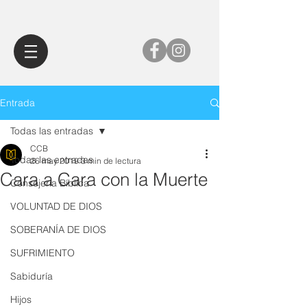
Entrada
Todas las entradas
CCB
Todas las entradas
26 may 2019
3 min de lectura
Cara a Cara con la Muerte
Consejería Bíblica
VOLUNTAD DE DIOS
SOBERANÍA DE DIOS
SUFRIMIENTO
Sabiduría
Hijos