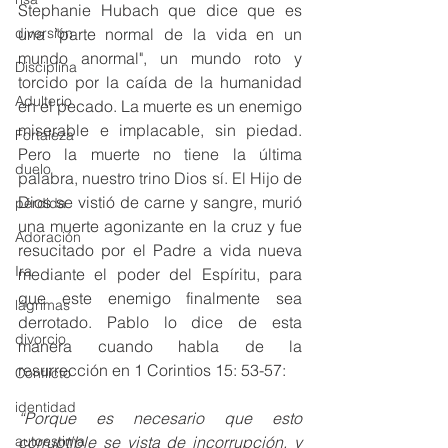
Stephanie Hubach que dice que es 
diversión
una "parte normal de la vida en un 
mundo anormal", un mundo roto y 
Disciplina
torcido por la caída de la humanidad 
Adulterio
en el pecado. La muerte es un enemigo 
miserable e implacable, sin piedad. 
Fortaleza
Pero la muerte no tiene la última 
duelo
palabra, nuestro trino Dios sí. El Hijo de 
Dios se vistió de carne y sangre, murió 
pérdida
una muerte agonizante en la cruz y fue 
Adoración
resucitado por el Padre a vida nueva 
Ira
mediante el poder del Espíritu, para 
que este enemigo finalmente sea 
lágrimas
derrotado. Pablo lo dice de esta 
divorcio
manera cuando habla de la 
resurrección en 1 Corintios 15: 53-57:
Conflicto
identidad
“Porque es necesario que esto 
autoestima
corruptible se vista de incorrupción, y 