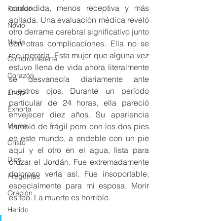
confundida, menos receptiva y más 
Pecado
agitada. Una evaluación médica reveló 
Novio
otro derrame cerebral significativo junto 
Novia
con otras complicaciones. Ella no se 
recuperaría. Esta mujer que alguna vez 
Comprometerte
estuvo llena de vida ahora literalmente 
Corazón
se desvanecía diariamente ante 
nuestros ojos. Durante un período 
Enojo
particular de 24 horas, ella pareció 
Exhorta
envejecer diez años. Su apariencia 
Mente
cambió de frágil pero con los dos pies 
en este mundo, a endeble con un pie 
Cristo
aquí y el otro en el agua, lista para 
Dios
cruzar el Jordán. Fue extremadamente 
doloroso verla así. Fue insoportable, 
Preguntas
especialmente para mi esposa. Morir 
Oración
es feo. La muerte es horrible.
Herido