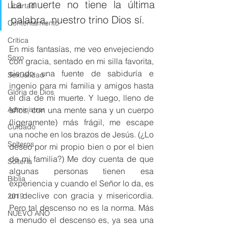
La muerte no tiene la última 
Libertad
palabra, nuestro trino Dios sí.
Contentamiento
Crítica
En mis fantasías, me veo envejeciendo 
Sexo
con gracia, sentado en mi silla favorita, 
siendo una fuente de sabiduría e 
Sexualidad
ingenio para mi familia y amigos hasta 
Gloria de Dios
el día de mi muerte. Y luego, lleno de 
Administrar
años, con una mente sana y un cuerpo 
(ligeramente) más frágil, me escape 
Cuidado
una noche en los brazos de Jesús. (¿Lo 
Solteros
deseo por mi propio bien o por el bien 
de mi familia?) Me doy cuenta de que 
Soltería
algunas personas tienen esa 
Biblia
experiencia y cuando el Señor lo da, es 
un declive con gracia y misericordia. 
2019
Pero tal descenso no es la norma. Más 
NUEVO AÑO
a menudo el descenso es, ya sea una 