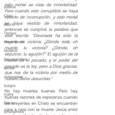
esto mortal se vista de inmortalidad. 
soltería
Pero cuando esto corruptible se haya 
Citas
vestido de incorrupción, y esto mortal 
se haya vestido de inmortalidad, 
Aborto
entonces se cumplirá la palabra que 
Tiempo
está escrita: “Devorada ha sido la 
muerte en victoria. ¿Dónde está, oh 
Mayordomía
muerte, tu victoria? ¿Dónde, oh 
Idolatría
sepulcro, tu aguijón?” El aguijón de la 
Discapacidad
muerte es el pecado, y el poder del 
pecado es la ley; pero a Dios gracias, 
familia
que nos da la victoria por medio de 
maternidad
nuestro Señor Jesucristo.”
suegra
No hay muertes buenas. Pero hay 
nuera
buenas razones de esperanza cuando 
Celular
los creyentes en Cristo se encuentran 
cara a cara con la muerte. Jesús entró 
Smartphone