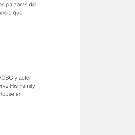
s palabras del 
uncio que 
 ACBC y autor 
erve His Family 
 House en 