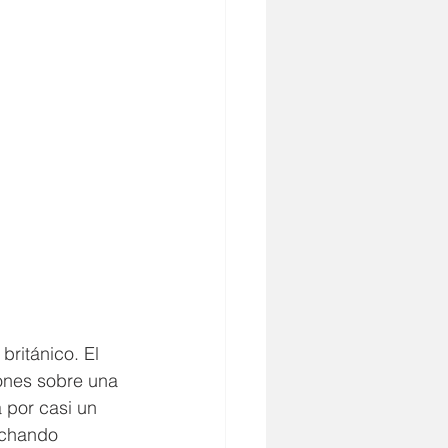
ritánico. El 
iones sobre una 
por casi un 
echando 