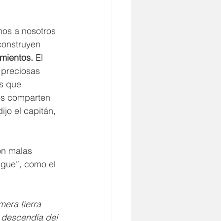
rnos a nosotros 
construyen 
amientos.
 El 
 preciosas 
s que 
os comparten 
jo el capitán, 
on malas 
egue”, como el 
mera tierra 
e descendía del 