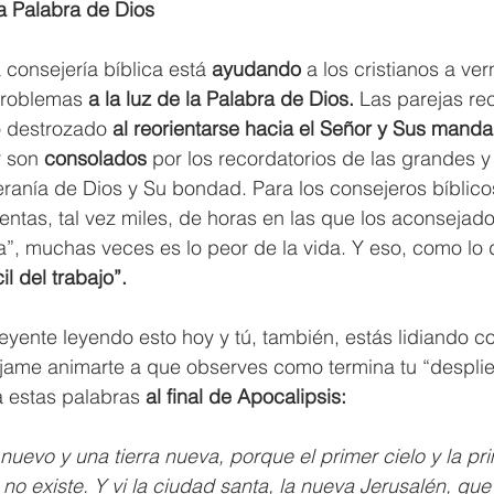
a Palabra de Dios
 consejería bíblica está 
ayudando
 a los cristianos a ve
problemas 
a la luz de la Palabra de Dios.
 Las parejas re
o destrozado 
al reorientarse hacia el Señor y Sus mand
r son 
consolados
 por los recordatorios de las grandes y
ranía de Dios y Su bondad. Para los consejeros bíblico
ntas, tal vez miles, de horas en las que los aconsejad
a”, muchas veces es lo peor de la vida. Y eso, como lo di
il del trabajo”.
reyente leyendo esto hoy y tú, también, estás lidiando c
éjame animarte a que observes como termina tu “despli
a estas palabras 
al final de Apocalipsis:
nuevo y una tierra nueva, porque el primer cielo y la pri
 no existe. Y vi la ciudad santa, la nueva Jerusalén, qu