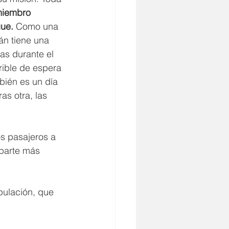
miembro 
gue.
 Como una 
án tiene una 
as durante el 
rible de espera 
bién es un día 
as otra, las 
os pasajeros a 
 parte más 
pulación, que 