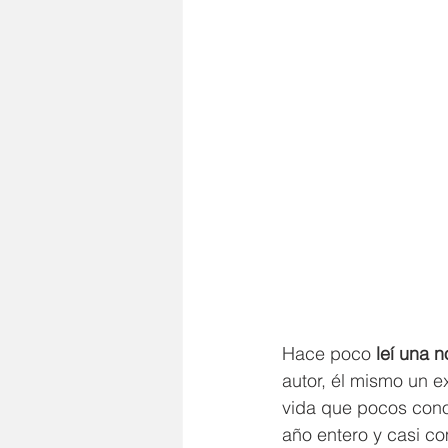
Cristo
Dios
Preguntas
Hace poco 
leí una n
autor, él mismo un e
vida que pocos cono
año entero y casi c