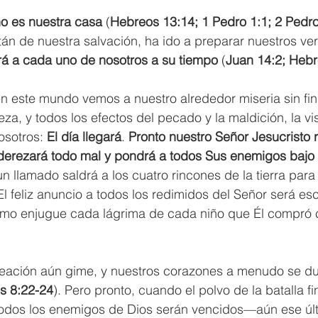
 no es nuestra casa 
(
Hebreos 13:14; 1 Pedro 1:1; 2 Pedr
tán de nuestra salvación, ha ido a preparar nuestros ve
rá a cada uno de nosotros a su tiempo
 (
Juan 14:2; Hebr
n este mundo vemos a nuestro alrededor miseria sin fin
a, y todos los efectos del pecado y la maldición, la vi
sotros: 
El día llegará
. 
Pronto nuestro Señor Jesucristo 
 enderezará todo mal y pondrá a todos Sus enemigos bajo
n llamado saldrá a los cuatro rincones de la tierra par
El feliz anuncio a todos los redimidos del Señor será e
mo enjugue cada lágrima de cada niño que Él compró 
creación aún gime, y nuestros corazones a menudo se du
 8:22-24
). Pero pronto, cuando el polvo de la batalla fi
todos los enemigos de Dios serán vencidos—aún ese úl