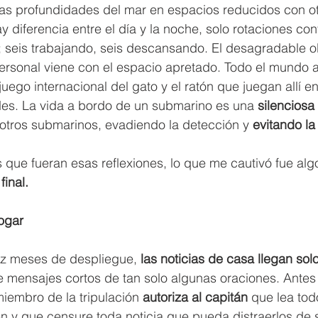
las profundidades del mar en espacios reducidos con ot
y diferencia entre el día y la noche, solo rotaciones con
; seis trabajando, seis descansando. El desagradable ol
personal viene con el espacio apretado. Todo el mundo 
 juego internacional del gato y el ratón que juegan allí en 
es. La vida a bordo de un submarino es una 
silenciosa
 otros submarinos, evadiendo la detección y 
evitando la 
 que fueran esas reflexiones, lo que me cautivó fue alg
final.
ogar
iez meses de despliegue,
 las noticias de casa llegan sol
e mensajes cortos de tan solo algunas oraciones. Antes
iembro de la tripulación 
autoriza al capitán
 que lea tod
n y que censure toda noticia que pueda distraerlos de 