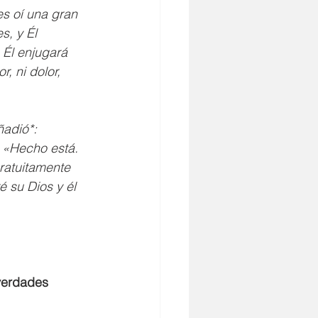
s oí una gran 
s, y Él 
 Él enjugará 
, ni dolor, 
ñadió*: 
 «Hecho está. 
gratuitamente 
é su Dios y él 
verdades 