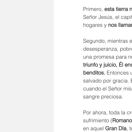
Primero, 
esta tierra
Señor Jesús, el capi
hogares y 
nos llama
Segundo, mientras e
desesperanza, pobrez
una promesa para no
triunfo y juicio, Él
benditos.
 Entonces u
salvado por gracia. 
cuando el Señor mis
sangre preciosa.
Por ahora, toda la 
sufrimiento (
Romanos
en aquel
 Gran Día
, 