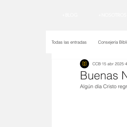
BLOG +
NOSOTROS +
Todas las entradas
Consejería Bíbl
CCB
15 abr 2025
4
Sabiduría
Hijos
Perdón
Buenas N
Algún día Cristo reg
AMOR CRISTIANO
SUICIDI
Matrimonio
Pecado
Nov