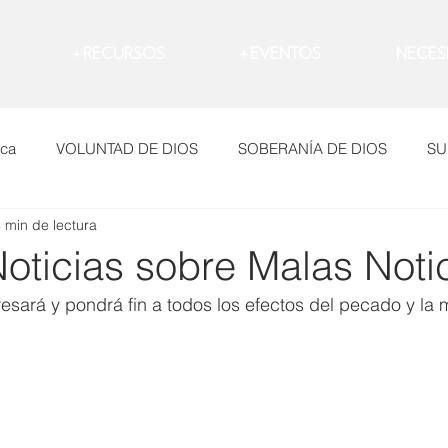
RECURSOS +
EVENTOS +
NECES
ica
VOLUNTAD DE DIOS
SOBERANÍA DE DIOS
SU
 min de lectura
Dolor
Evangelio
Temores
LAMENTO
CO
oticias sobre Malas Noti
resará y pondrá fin a todos los efectos del pecado y la 
O
ARREPENTIMIENTO
MANIPULACIÓN
DEPRESI
io
Novia
Comprometerte
Corazón
Enojo