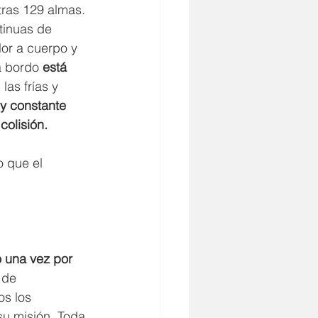
ras 129 almas. 
tinuas de 
or a cuerpo y 
a bordo 
está 
las frías y 
 y constante 
colisión.
o que el 
o una vez por 
 de 
os los 
su misión. Toda 