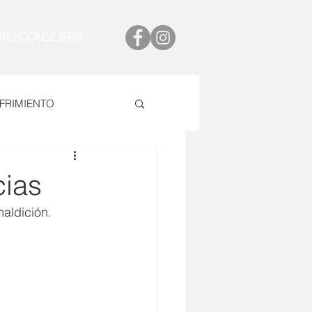
ITO CONSEJERÍA
FRIMIENTO
MPAÑERISMO
cias
maldición.
ÓN
Navidad
Exhorta
Mente