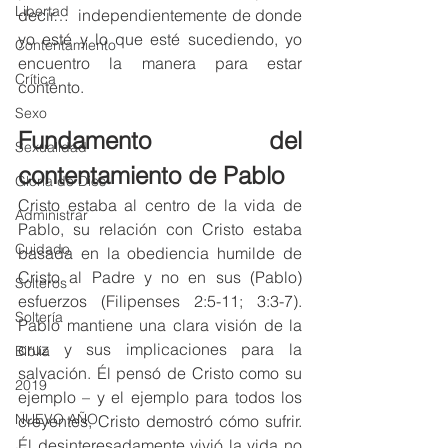
Libertad
decir…  independientemente de donde 
yo esté y lo que esté sucediendo, yo 
Contentamiento
encuentro la manera para estar 
Crítica
contento.
Sexo
Fundamento del 
Sexualidad
contentamiento de Pablo
Gloria de Dios
Cristo estaba al centro de la vida de 
Administrar
Pablo, su relación con Cristo estaba 
Cuidado
basada en la obediencia humilde de 
Cristo al Padre y no en sus (Pablo) 
Solteros
esfuerzos (Filipenses 2:5-11; 3:3-7). 
Soltería
Pablo mantiene una clara visión de la 
cruz y sus implicaciones para la 
Biblia
salvación. Él pensó de Cristo como su 
2019
ejemplo – y el ejemplo para todos los 
NUEVO AÑO
creyentes, Cristo demostró cómo sufrir. 
Él desinteresadamente vivió la vida no 