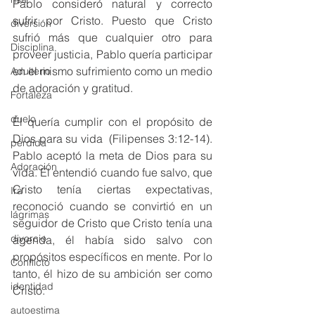
Pablo consideró natural y correcto 
sufrir por Cristo. Puesto que Cristo 
diversión
sufrió más que cualquier otro para 
Disciplina
proveer justicia, Pablo quería participar 
en el mismo sufrimiento como un medio 
Adulterio
de adoración y gratitud. 
Fortaleza
duelo
Él quería cumplir con el propósito de 
Dios para su vida  (Filipenses 3:12-14). 
pérdida
Pablo aceptó la meta de Dios para su 
Adoración
vida. Él entendió cuando fue salvo, que 
Cristo tenía ciertas expectativas, 
Ira
reconoció cuando se convirtió en un 
lágrimas
seguidor de Cristo que Cristo tenía una 
divorcio
agenda, él había sido salvo con 
propósitos específicos en mente. Por lo 
Conflicto
tanto, él hizo de su ambición ser como 
identidad
Cristo. 
autoestima