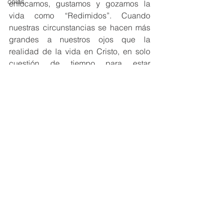
celos
enfocamos, gustamos y gozamos la 
vida como “Redimidos”. Cuando 
nuestras circunstancias se hacen más 
grandes a nuestros ojos que la 
realidad de la vida en Cristo, en solo 
cuestión de tiempo para estar 
descontentos. Sin embargo, cuando 
mantenemos nuestra mente (hombre 
interior) comprometidos con lo que es 
correcto y nuestras acciones 
consistentes con ello (Filipenses  4:8-
9), el contentamiento crecerá. Que Dios 
le bendiga ricamente en Cristo. 
Kevin Carson (D.Min.) Es un esposo, 
padre de cuatro hijos, pastor, profesor 