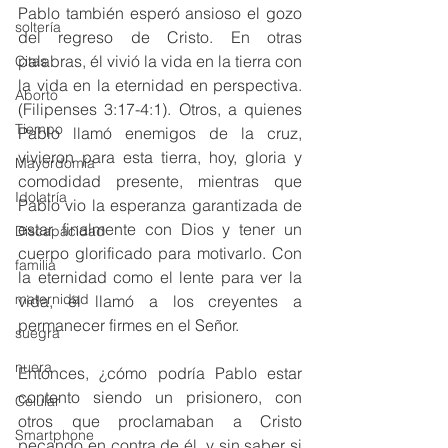
Pablo también esperó ansioso el gozo 
soltería
del regreso de Cristo. En otras 
palabras, él vivió la vida en la tierra con 
Citas
la vida en la eternidad en perspectiva. 
Aborto
(Filipenses 3:17-4:1). Otros, a quienes 
Tiempo
Pablo llamó enemigos de la cruz, 
vivieron para esta tierra, hoy, gloria y 
Mayordomía
comodidad presente, mientras que 
Idolatría
Pablo vio la esperanza garantizada de 
estar finalmente con Dios y tener un 
Discapacidad
cuerpo glorificado para motivarlo. Con 
familia
la eternidad como el lente para ver la 
maternidad
vida, él llamó a los creyentes a 
permanecer firmes en el Señor.
suegra
nuera
Entonces, ¿cómo podría Pablo estar 
contento siendo un prisionero, con 
Celular
otros que proclamaban a Cristo 
Smartphone
pecando en contra de él, y sin saber si 