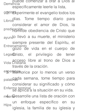
puede comenzar a orar a Dios al 
Demencia
específicamente leerle la lista, 
gratitud
Experimente el evangelio todos los 
días. Tome tiempo diario para 
Libros
considerar el amor de Dios, la 
predicación
humilde obediencia de Cristo que 
lo llevó a su muerte, el ministerio 
ayuno
siempre presente del Espíritu, el 
Entrenamiento
gozo de vida en el cuerpo de 
Cristo, el privilegio de tener 
Legado
acceso libre al trono de Dios a 
Vida Cristiana
través de la oración. 
esperanza
Memorice por lo menos un verso 
cada semana, tome tiempo para 
palabras
considerar su significado y cómo 
Enfermo terminal
se aplica a la situación en su vida. 
Desarrolle una lista de oración con 
muerte
un enfoque específico en su 
Hijos
iglesia, la familia de su iglesia y 