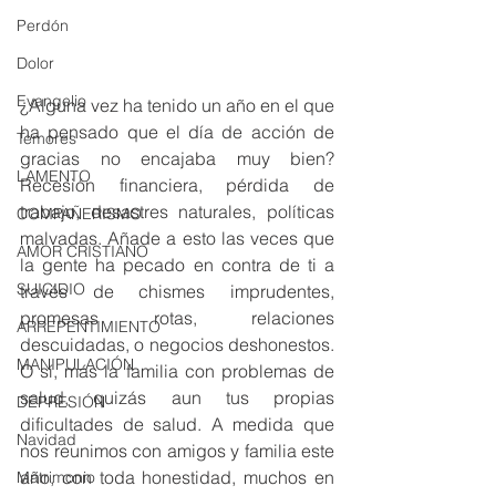
Perdón
Dolor
Evangelio
¿Alguna vez ha tenido un año en el que 
ha pensado que el día de acción de 
Temores
gracias no encajaba muy bien? 
LAMENTO
Recesión financiera, pérdida de 
trabajo, desastres naturales, políticas 
COMPAÑERISMO
malvadas. Añade a esto las veces que 
AMOR CRISTIANO
la gente ha pecado en contra de ti a 
SUICIDIO
través de chismes imprudentes, 
promesas rotas, relaciones 
ARREPENTIMIENTO
descuidadas, o negocios deshonestos. 
MANIPULACIÓN
O sí, más la familia con problemas de 
salud, quizás aun tus propias 
DEPRESIÓN
dificultades de salud. A medida que 
Navidad
nos reunimos con amigos y familia este 
año, con toda honestidad, muchos en 
Matrimonio