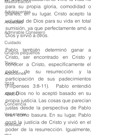
Masturbación
para su propia gloria, comodidad o 
Adolescentes
planes; en su lugar, Cristo acepto la 
voluntad de Dios para su vida en total 
Ansiedad
sumisión, ya que perfectamente amó a 
Admirable Consejero
Dios y sirvió a otros. 
Cuidado
Pablo también determinó ganar a 
Grupos pequeños
Cristo, ser encontrado en Cristo y 
Tóxico
conocer a Cristo, específicamente el 
poder de su resurrección y la 
Adicciones
participación de sus padecimientos 
2019
(Filipenses 3:8-11).  Pablo entendió 
que Dios no lo aceptó basado en su 
ABUSO
propia justicia. Las cosas que parecían 
Conciencia
justas desde la perspectiva de Pablo 
Voz interior
eran como basura. En su lugar, Pablo 
gozó la justicia de Cristo y vivió en el 
Soledad
poder de la resurrección. Igualmente, 
risa