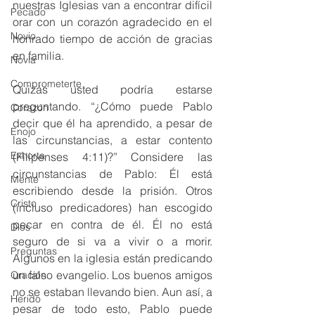
nuestras Iglesias van a encontrar difícil 
Pecado
orar con un corazón agradecido en el 
Novio
honrado tiempo de acción de gracias 
en familia. 
Novia
Comprometerte
Quizás usted podría estarse 
preguntando. “¿Cómo puede Pablo 
Corazón
decir que él ha aprendido, a pesar de 
Enojo
las circunstancias, a estar contento 
Exhorta
(Filipenses 4:11)?” Considere las 
circunstancias de Pablo: Él está 
Mente
escribiendo desde la prisión. Otros 
Cristo
(incluso predicadores) han escogido 
pecar en contra de él. Él no está 
Dios
seguro de si va a vivir o a morir. 
Preguntas
Algunos en la iglesia están predicando 
un falso evangelio. Los buenos amigos 
Oración
no se estaban llevando bien. Aun así, a 
Herido
pesar de todo esto, Pablo puede 