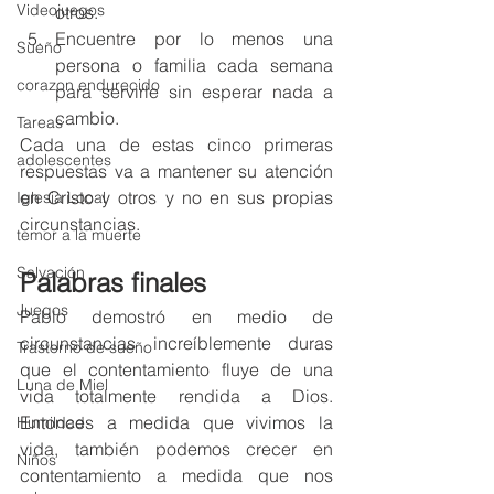
Videojuegos
otros. 
Encuentre por lo menos una 
Sueño
persona o familia cada semana 
corazon endurecido
para servirle sin esperar nada a 
cambio. 
Tareas
Cada una de estas cinco primeras 
adolescentes
respuestas va a mantener su atención 
en Cristo y otros y no en sus propias 
Iglesia Local
circunstancias. 
temor a la muerte
Salvación
Palabras finales
Juegos
Pablo demostró en medio de 
circunstancias increíblemente duras 
Trastorno de sueño
que el contentamiento fluye de una 
Luna de Miel
vida totalmente rendida a Dios. 
Entonces a medida que vivimos la 
Humildad
vida, también podemos crecer en 
Niños
contentamiento a medida que nos 