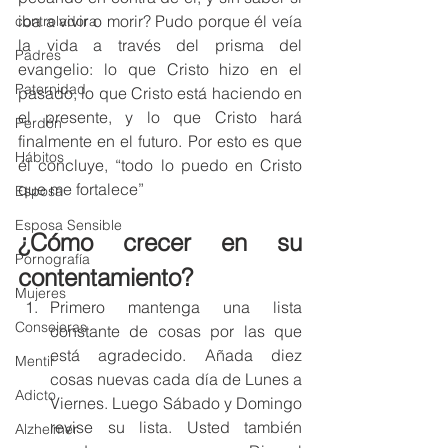
iba a vivir o morir? Pudo porque él veía 
controladora
la vida a través del prisma del 
Padres
evangelio: lo que Cristo hizo en el 
Paternidad
pasado, lo que Cristo está haciendo en 
el presente, y lo que Cristo hará 
Perdón
finalmente en el futuro. Por esto es que 
Hábitos
él concluye, “todo lo puedo en Cristo 
que me fortalece” 
Esposa
Esposa Sensible
¿Cómo crecer en su 
Pornografía
contentamiento?
Mujeres
Primero mantenga una lista 
Consejeras
constante de cosas por las que 
está agradecido. Añada diez 
Mentir
cosas nuevas cada día de Lunes a 
Adicto
Viernes. Luego Sábado y Domingo 
revise su lista. Usted también 
Alzheimer