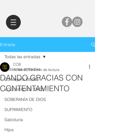
Entrada
Todas las entradas
CCB
Todas las entradas
18 feb 2019
4 min de lectura
DANDO GRACIAS CON
Consejería Bíblica
CONTENTAMIENTO
VOLUNTAD DE DIOS
SOBERANÍA DE DIOS
SUFRIMIENTO
Sabiduría
Hijos