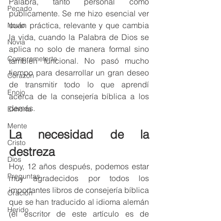
Palabra, tanto personal como 
Pecado
públicamente. Se me hizo esencial ver 
cuán práctica, relevante y que cambia 
Novio
la vida, cuando la Palabra de Dios se 
Novia
aplica no solo de manera formal sino 
Comprometerte
también funcional. No pasó mucho 
tiempo para desarrollar un gran deseo 
Corazón
de transmitir todo lo que aprendí 
Enojo
acerca de la consejería bíblica a los 
demás.
Exhorta
Mente
La necesidad de la 
Cristo
destreza
Dios
Hoy, 12 años después, podemos estar 
Preguntas
muy agradecidos por todos los 
importantes libros de consejería bíblica 
Oración
que se han traducido al idioma alemán 
Herido
(el escritor de este artículo es de 