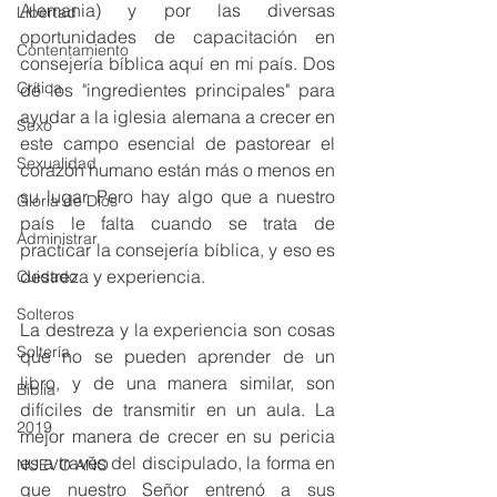
Alemania) y por las diversas 
Libertad
oportunidades de capacitación en 
Contentamiento
consejería bíblica aquí en mi país. Dos 
Crítica
de los "ingredientes principales" para 
ayudar a la iglesia alemana a crecer en 
Sexo
este campo esencial de pastorear el 
Sexualidad
corazón humano están más o menos en 
su lugar. Pero hay algo que a nuestro 
Gloria de Dios
país le falta cuando se trata de 
Administrar
practicar la consejería bíblica, y eso es 
destreza y experiencia.
Cuidado
Solteros
La destreza y la experiencia son cosas 
Soltería
que no se pueden aprender de un 
libro, y de una manera similar, son 
Biblia
difíciles de transmitir en un aula. La 
2019
mejor manera de crecer en su pericia 
es a través del discipulado, la forma en 
NUEVO AÑO
que nuestro Señor entrenó a sus 