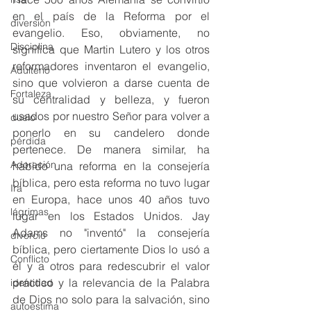
en el país de la Reforma por el 
diversión
evangelio. Eso, obviamente, no 
Disciplina
significa que Martin Lutero y los otros 
reformadores inventaron el evangelio, 
Adulterio
sino que volvieron a darse cuenta de 
Fortaleza
su centralidad y belleza, y fueron 
usados ​​por nuestro Señor para volver a 
duelo
ponerlo en su candelero donde 
pérdida
pertenece. De manera similar, ha 
Adoración
habido una reforma en la consejería 
bíblica, pero esta reforma no tuvo lugar 
Ira
en Europa, hace unos 40 años tuvo 
lágrimas
lugar en los Estados Unidos. Jay 
Adams no "inventó" la consejería 
divorcio
bíblica, pero ciertamente Dios lo usó a 
Conflicto
él y a otros para redescubrir el valor 
práctico y la relevancia de la Palabra 
identidad
de Dios no solo para la salvación, sino 
autoestima