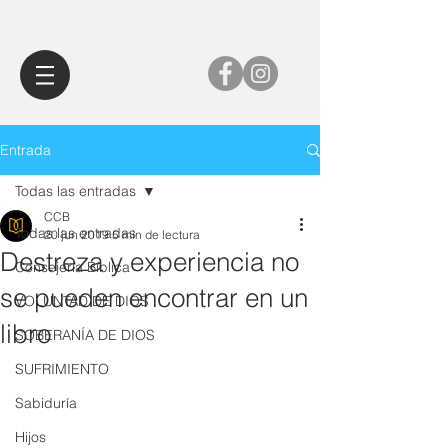
Entrada
Todas las entradas
CCB
Todas las entradas
20 jun 2019
5 min de lectura
Destreza y experiencia no
Consejería Bíblica
se pueden encontrar en un
VOLUNTAD DE DIOS
libro
SOBERANÍA DE DIOS
SUFRIMIENTO
Sabiduría
Hijos