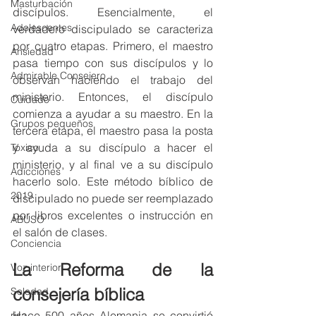
Masturbación
discípulos. Esencialmente, el 
Adolescentes
verdadero discipulado se caracteriza 
por cuatro etapas. Primero, el maestro 
Ansiedad
pasa tiempo con sus discípulos y lo 
Admirable Consejero
observan haciendo el trabajo del 
ministerio. Entonces, el discípulo 
Cuidado
comienza a ayudar a su maestro. En la 
Grupos pequeños
tercera etapa, el maestro pasa la posta 
y ayuda a su discípulo a hacer el 
Tóxico
ministerio, y al final ve a su discípulo 
Adicciones
hacerlo solo. Este método bíblico de 
2019
discipulado no puede ser reemplazado 
por libros excelentes o instrucción en 
ABUSO
el salón de clases.
Conciencia
La Reforma de la 
Voz interior
consejería bíblica
Soledad
Hace 500 años Alemania se convirtió 
risa