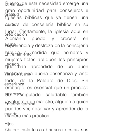
Bueno, de esta necesidad emerge una 
Demencia
gran oportunidad para consejeros e 
gratitud
iglesias bíblicas que ya tienen una 
cultura de consejería bíblica en su 
Libros
lugar. Ciertamente, la iglesia aquí en 
predicación
Alemania puede y crecerá en 
ayuno
experiencia y destreza en la consejería 
bíblica a medida que hombres y 
Entrenamiento
mujeres fieles apliquen los principios 
Legado
que han aprendido de un buen 
material, una buena enseñanza y, ante 
Vida Cristiana
todo, de la Palabra de Dios. Sin 
esperanza
embargo, es esencial que un proceso 
palabras
de discipulado saludable también 
involucre a un maestro, alguien a quien 
Enfermo terminal
puedes ver, observar y aprender de la 
muerte
manera más práctica.
Hijos
Quiero instarles a abrir sus iglesias, sus 