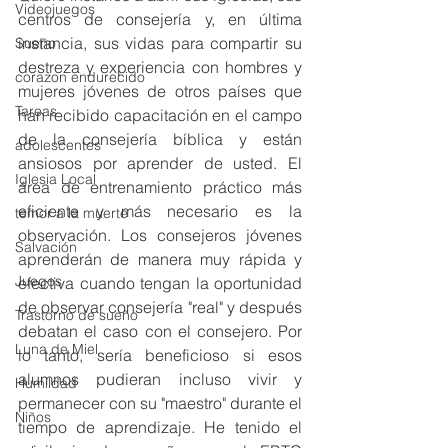
Videojuegos
centros de consejería y, en última 
instancia, sus vidas para compartir su 
Sueño
destreza y experiencia con hombres y 
corazon endurecido
mujeres jóvenes de otros países que 
Tareas
han recibido capacitación en el campo 
de la consejería bíblica y están 
adolescentes
ansiosos por aprender de usted. El 
Iglesia Local
área de entrenamiento práctico más 
eficiente y más necesario es la 
temor a la muerte
observación. Los consejeros jóvenes 
Salvación
aprenderán de manera muy rápida y 
Juegos
efectiva cuando tengan la oportunidad 
de observar consejería "real" y después 
Trastorno de sueño
debatan el caso con el consejero. Por 
Luna de Miel
lo tanto, sería beneficioso si esos 
alumnos pudieran incluso vivir y 
Humildad
permanecer con su "maestro" durante el 
Niños
tiempo de aprendizaje. He tenido el 