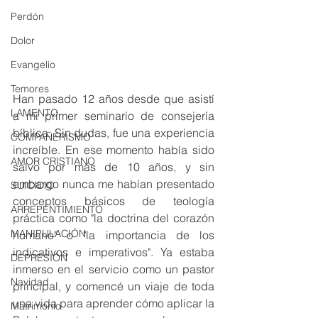
Perdón
Dolor
Evangelio
Temores
Han pasado 12 años desde que asistí 
LAMENTO
a mi primer seminario de consejería 
bíblica. Sin dudas, fue una experiencia 
COMPAÑERISMO
increíble. En ese momento había sido 
AMOR CRISTIANO
salvo por más de 10 años, y sin 
embargo nunca me habían presentado 
SUICIDIO
conceptos básicos de teología 
ARREPENTIMIENTO
práctica como "la doctrina del corazón 
MANIPULACIÓN
humano" o "la importancia de los 
indicativos e imperativos". Ya estaba 
DEPRESIÓN
inmerso en el servicio como un pastor 
Navidad
principal, y comencé un viaje de toda 
una vida para aprender cómo aplicar la 
Matrimonio