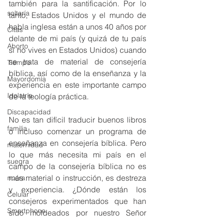
también para la santificación. Por lo 
soltería
tanto, Estados Unidos y el mundo de 
habla inglesa están a unos 40 años por 
Citas
delante de mi país (y quizá de tu país 
Aborto
si no vives en Estados Unidos) cuando 
se trata de material de consejería 
Tiempo
bíblica, así como de la enseñanza y la 
Mayordomía
experiencia en este importante campo 
Idolatría
de la teología práctica.
Discapacidad
No es tan difícil traducir buenos libros 
familia
o incluso comenzar un programa de 
enseñanza en consejería bíblica. Pero 
maternidad
lo que más necesita mi país en el 
suegra
campo de la consejería bíblica no es 
más material o instrucción, es destreza 
nuera
y experiencia. ¿Dónde están los 
Celular
consejeros experimentados que han 
Smartphone
sido moldeados por nuestro Señor 