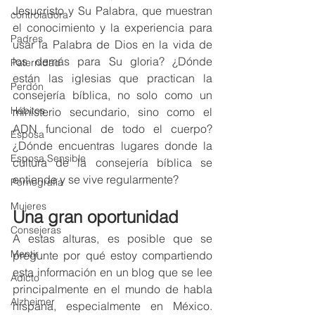
Jesucristo y Su Palabra, que muestran 
controladora
el conocimiento y la experiencia para 
Padres
usar la Palabra de Dios en la vida de 
los demás para Su gloria? ¿Dónde 
Paternidad
están las iglesias que practican la 
Perdón
consejería bíblica, no solo como un 
Hábitos
ministerio secundario, sino como el 
ADN funcional de todo el cuerpo? 
Esposa
¿Dónde encuentras lugares donde la 
Esposa Sensible
cultura de la consejería bíblica se 
entiende y se vive regularmente?
Pornografía
Mujeres
Una gran oportunidad
Consejeras
A estas alturas, es posible que se 
Mentir
pregunte por qué estoy compartiendo 
esta información en un blog que se lee 
Adicto
principalmente en el mundo de habla 
Alzheimer
hispana, especialmente en México. 