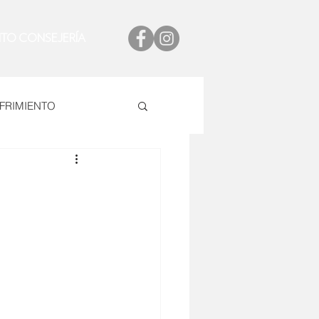
ITO CONSEJERÍA
FRIMIENTO
MPAÑERISMO
ÓN
Navidad
Exhorta
Mente