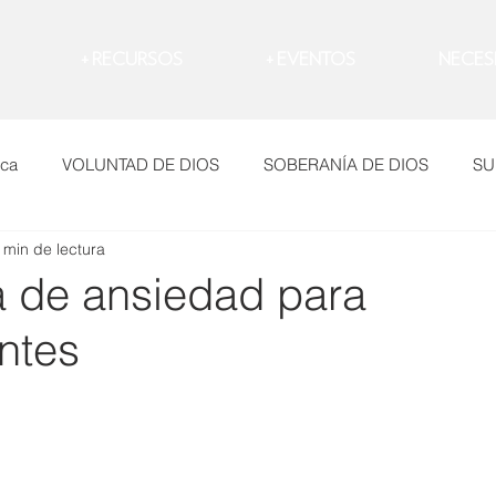
RECURSOS +
EVENTOS +
NECES
ica
VOLUNTAD DE DIOS
SOBERANÍA DE DIOS
SU
 min de lectura
Dolor
Evangelio
Temores
LAMENTO
CO
a de ansiedad para
ntes
O
ARREPENTIMIENTO
MANIPULACIÓN
DEPRESI
io
Novia
Comprometerte
Corazón
Enojo