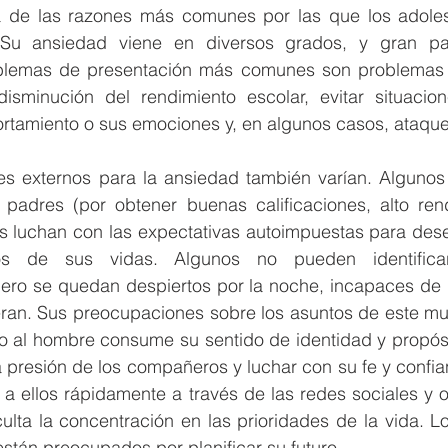
 de las razones más comunes por las que los adoles
. Su ansiedad viene en diversos grados, y gran par
oblemas de presentación más comunes son problemas d
isminución del rendimiento escolar, evitar situaciones
tamiento o sus emociones y, en algunos casos, ataque
 externos para la ansiedad también varían. Algunos 
 padres (por obtener buenas calificaciones, alto rend
ros luchan con las expectativas autoimpuestas para des
s de sus vidas. Algunos no pueden identificar 
ro se quedan despiertos por la noche, incapaces de d
ran. Sus preocupaciones sobre los asuntos de este m
o al hombre consume su sentido de identidad y propósit
a presión de los compañeros y luchar con su fe y confian
 a ellos rápidamente a través de las redes sociales y o
iculta la concentración en las prioridades de la vida. L
tán preocupados por planificar su futuro.