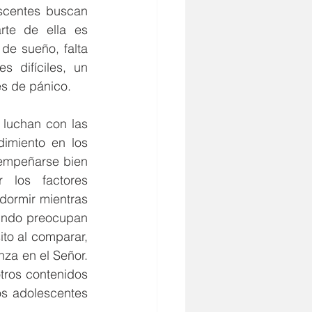
centes buscan 
te de ella es 
e sueño, falta 
 difíciles, un 
s de pánico.
luchan con las 
imiento en los 
empeñarse bien 
los factores 
ormir mientras 
undo preocupan 
o al comparar, 
za en el Señor. 
tros contenidos 
os adolescentes 