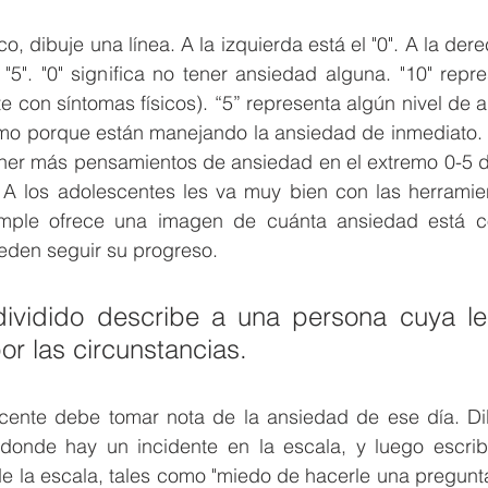
, dibuje una línea. A la izquierda está el "0". A la derec
"5". "0" significa no tener ansiedad alguna. "10" repr
 con síntomas físicos). “5” representa algún nivel de 
emo porque están manejando la ansiedad de inmediato. E
ener más pensamientos de ansiedad en el extremo 0-5 de
 A los adolescentes les va muy bien con las herramient
imple ofrece una imagen de cuánta ansiedad está c
ueden seguir su progreso.
ividido describe a una persona cuya lea
r las circunstancias.
cente debe tomar nota de la ansiedad de ese día. Dib
donde hay un incidente en la escala, y luego escri
de la escala, tales como "miedo de hacerle una pregunta