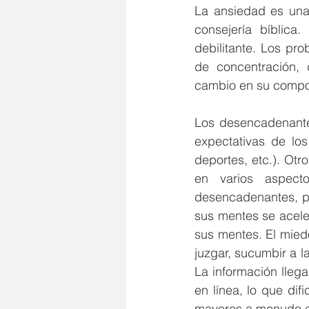
La ansiedad es una
consejería bíblica
debilitante. Los pr
de concentración, d
cambio en su compor
Los desencadenantes
expectativas de los
deportes, etc.). Ot
en varios aspecto
desencadenantes, pe
sus mentes se acele
sus mentes. El mied
juzgar, sucumbir a l
La información llega
en línea, lo que dif
mayores a menudo es