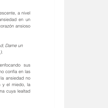
cente, a nivel 
ansiedad en un 
orazón ansioso 
ad; Dame un 
).
nfocando sus 
o confía en las 
la ansiedad no 
y el miedo, la 
a cuya lealtad 