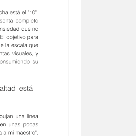
ha está el "10". 
esenta completo 
ansiedad que no 
l objetivo para 
 la escala que 
as visuales, y 
onsumiendo su 
ltad está 
ujan una línea 
ben unas pocas 
 a mi maestro". 