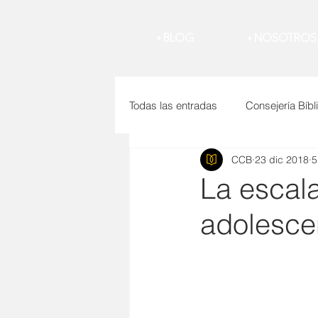
BLOG +
NOSOTROS +
Todas las entradas
Consejería Bíbl
CCB
23 dic 2018
5
Sabiduría
Hijos
Perdón
La escal
adolesce
AMOR CRISTIANO
SUICIDI
Matrimonio
Pecado
Nov