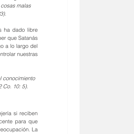
s cosas malas 
3).
 ha dado libre 
er que Satanás 
 a lo largo del 
trolar nuestras 
l conocimiento 
 Co. 10: 5).
ría si reciben 
cente para que 
reocupación. La 