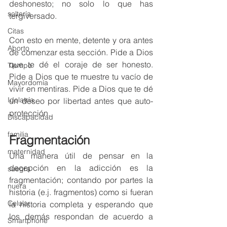
deshonesto; no solo lo que has 
soltería
tergiversado.
Citas
Con esto en mente, detente y ora antes 
Aborto
de comenzar esta sección. Pide a Dios 
que te dé el coraje de ser honesto. 
Tiempo
Pide a Dios que te muestre tu vacío de 
Mayordomía
vivir en mentiras. Pide a Dios que te dé 
Idolatría
un deseo por libertad antes que auto-
protección. 
Discapacidad
familia
Fragmentación
maternidad
Una manera útil de pensar en la 
decepción en la adicción es la 
suegra
fragmentación; contando por partes la 
nuera
historia (e.j. fragmentos) como si fueran 
Celular
la historia completa y esperando que 
los demás respondan de acuerdo a 
Smartphone