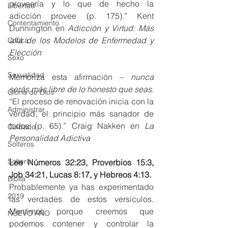
proveería y lo que de hecho la 
Libertad
adicción provee (p. 175).” Kent 
Contentamiento
Dunnington en 
Adicción y Virtud: Más 
allá de los Modelos de Enfermedad y 
Crítica
Elección
Sexo
Sexualidad
Memoriza esta afirmación – 
nunca 
serás más libre de lo honesto que seas
.
Gloria de Dios
“El proceso de renovación inicia con la 
Administrar
verdad, el principio más sanador de 
todos (p. 65).” Craig Nakken en 
La 
Cuidado
Personalidad Adictiva
Solteros
Soltería
Lee Números 32:23, Proverbios 15:3, 
Job 34:21, Lucas 8:17, y Hebreos 4:13.
Biblia
Probablemente ya has experimentado 
2019
las verdades de estos versículos. 
Mentimos porque creemos que 
NUEVO AÑO
podemos contener y controlar la 