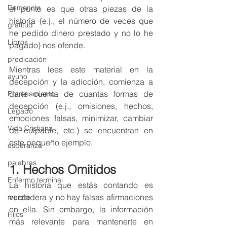
Demencia
el punto es que otras piezas de la 
historia (e.j., el número de veces que 
gratitud
he pedido dinero prestado y no lo he 
Libros
pagado) nos ofende. 
predicación
Mientras lees este material en la 
ayuno
decepción y la adicción, comienza a 
darte cuenta de cuantas formas de 
Entrenamiento
decepción (e.j., omisiones, hechos, 
Legado
emociones falsas, minimizar, cambiar 
Vida Cristiana
de culpable, etc.) se encuentran en 
este pequeño ejemplo. 
esperanza
palabras
1. Hechos Omitidos
Enfermo terminal
La historia que estás contando es 
verdadera y no hay falsas afirmaciones 
muerte
en ella. Sin embargo, la información 
Hijos
más relevante para mantenerte en 