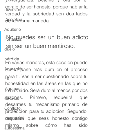
coraje de ser honesto, porque hablar la 
diversión
verdad y la sobriedad son dos lados 
Disciplina
de la misma moneda.
Adulterio
No puedes ser un buen adicto 
Fortaleza
sin ser un buen mentiroso.
duelo
pérdida
En varias maneras, esta sección puede 
Adoración
ser la parte más dura en el proceso 
para ti. Vas a ser cuestionado sobre tu 
Ira
honestidad en las áreas en las que no 
lágrimas
lo has sido. Será duro al menos por dos 
razones. Primero, requerirá que 
divorcio
desarmes tu mecanismo primario de 
Conflicto
protección para tu adicción. Segundo, 
requerirá que seas honesto contigo 
identidad
mismo sobre cómo has sido 
autoestima