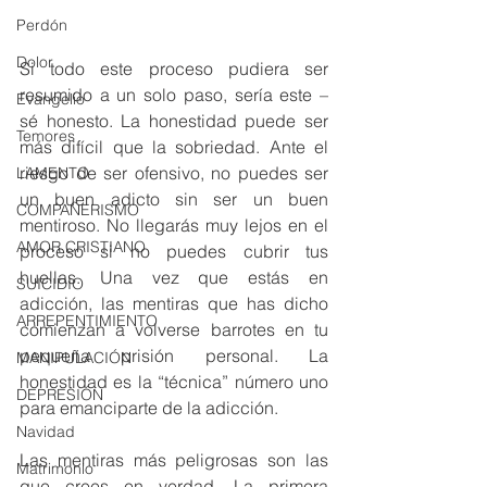
Perdón
Dolor
Si todo este proceso pudiera ser 
resumido a un solo paso, sería este – 
Evangelio
sé honesto. La honestidad puede ser 
Temores
más difícil que la sobriedad. Ante el 
riesgo de ser ofensivo, no puedes ser 
LAMENTO
un buen adicto sin ser un buen 
COMPAÑERISMO
mentiroso. No llegarás muy lejos en el 
AMOR CRISTIANO
proceso si no puedes cubrir tus 
huellas. Una vez que estás en 
SUICIDIO
adicción, las mentiras que has dicho 
ARREPENTIMIENTO
comienzan a volverse barrotes en tu 
pequeña prisión personal. La 
MANIPULACIÓN
honestidad es la “técnica” número uno 
DEPRESIÓN
para emanciparte de la adicción.
Navidad
Las mentiras más peligrosas son las 
Matrimonio
que crees en verdad. La primera 