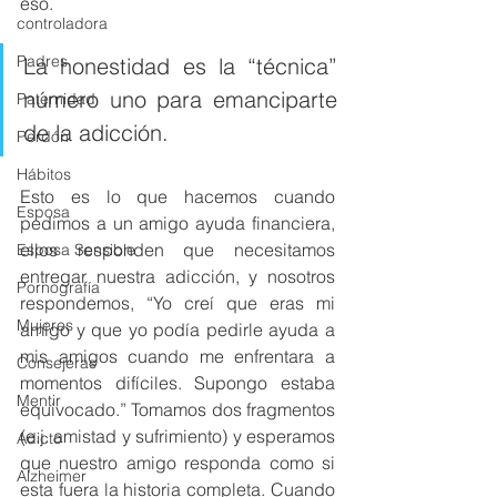
eso. 
controladora
Padres
La honestidad es la “técnica” 
número uno para emanciparte 
Paternidad
de la adicción.
Perdón
Hábitos
Esto es lo que hacemos cuando 
Esposa
pedimos a un amigo ayuda financiera, 
ellos responden que necesitamos 
Esposa Sensible
entregar nuestra adicción, y nosotros 
Pornografía
respondemos, “Yo creí que eras mi 
Mujeres
amigo y que yo podía pedirle ayuda a 
mis amigos cuando me enfrentara a 
Consejeras
momentos difíciles. Supongo estaba 
Mentir
equivocado.” Tomamos dos fragmentos 
(e.j. amistad y sufrimiento) y esperamos 
Adicto
que nuestro amigo responda como si 
Alzheimer
esta fuera la historia completa. Cuando 