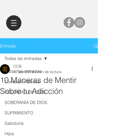
Entrada
Todas las entradas
CCB
Todas las entradas
17 abr 2019
9 min de lectura
10 Maneras de Mentir
Consejería Bíblica
Sobre tu Adicción
VOLUNTAD DE DIOS
SOBERANÍA DE DIOS
SUFRIMIENTO
Sabiduría
Hijos