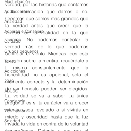
Masturbación
verdad; por las historias que contamos 
y la información que damos o no. 
Adolescentes
Creemos que somos más grandes que 
Ansiedad
la verdad antes que creer que la 
Admirable Consejero
verdad es la realidad en la que 
vivimos. No podemos controlar la 
Cuidado
verdad más de lo que podemos 
Grupos pequeños
controlar el viento. Mientras lees esta 
sección sobre la mentira, recuérdate a 
Tóxico
ti mismo constantemente que la 
Adicciones
honestidad no es opcional, solo el 
2019
momento correcto y la determinación 
de ser honesto pueden ser elegidos. 
ABUSO
La verdad se va a saber. La única 
Conciencia
pregunta es si tu carácter va a crecer 
mientras sea revelado o si vivirás en 
Voz interior
miedo y oscuridad hasta que la luz 
Soledad
invada tu vida en contra de tu voluntad 
y vergüenza. Detente y ora por el 
risa