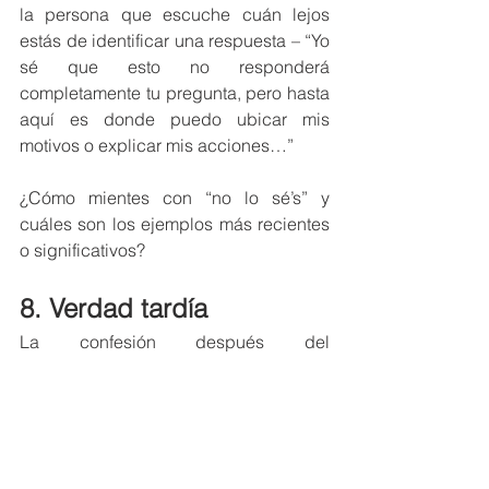
la persona que escuche cuán lejos 
estás de identificar una respuesta – “Yo 
sé que esto no responderá 
completamente tu pregunta, pero hasta 
aquí es donde puedo ubicar mis 
motivos o explicar mis acciones…” 
¿Cómo mientes con “no lo sé’s” y 
cuáles son los ejemplos más recientes 
o significativos? 
8. Verdad tardía
La confesión después del 
descubrimiento no es honestidad. Pero 
usualmente queremos puntos por 
admitir lo que la gente ya sabe. 
Cuando añadimos a la “verdad tardía” 
la “falsa emoción” de estar ofendidos 