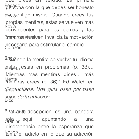
Pecado
persona con la que debes ser honesto 
es contigo mismo. Cuando crees tus 
Novio
propias mentiras, estas se vuelven más 
Novia
convincentes para los demás y las 
mentiras vuelven inválida la motivación 
Comprometerte
necesaria para estimular el cambio. 
Corazón
Enojo
“Cuando la mentira se vuelve tu idioma 
natal, estás en problemas (p. 33)… 
Exhorta
Mientras más mentiras dices… más 
Mente
mentiras crees (p. 36).” Ed Welch en 
Encrucijada: Una guía paso por paso 
Cristo
lejos de la adicción 
Dios
Preguntas
“La auto-decepción es una bandera 
roja aquí, apuntando a una 
Oración
discrepancia entre la esperanza que 
Herido
tenía el adicto en lo que su adicción 