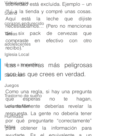
Videojuegos
sobriedad está excluida. Ejemplo – un 
“fui a la tienda y compré unas cosas. 
Sueño
Aquí está la leche que dijiste 
corazon endurecido
necesitábamos… (Pero no mencionas 
del six pack de cervezas que 
Tareas
compraste en efectivo con otro 
adolescentes
recibo).” 
Iglesia Local
Las mentiras más peligrosas 
temor a la muerte
son las que crees en verdad. 
Salvación
Juegos
Como una regla, si hay una pregunta 
Trastorno de sueño
que esperas no te hagan, 
voluntariamente deberías revelar la 
Luna de Miel
respuesta. La gente no debería tener 
Humildad
por qué preguntarte “correctamente” 
Niños
para obtener la información para 
ayudarte. Es el equivalente a un 