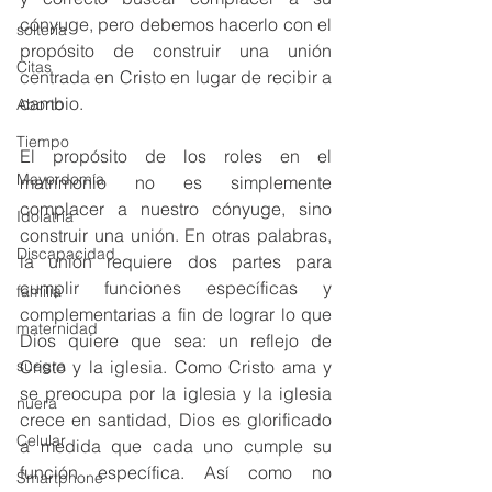
cónyuge, pero debemos hacerlo con el 
soltería
propósito de construir una unión 
Citas
centrada en Cristo en lugar de recibir a 
cambio.
Aborto
Tiempo
El propósito de los roles en el 
Mayordomía
matrimonio no es simplemente 
complacer a nuestro cónyuge, sino 
Idolatría
construir una unión. En otras palabras, 
Discapacidad
la unión requiere dos partes para 
cumplir funciones específicas y 
familia
complementarias a fin de lograr lo que 
maternidad
Dios quiere que sea: un reflejo de 
Cristo y la iglesia. Como Cristo ama y 
suegra
se preocupa por la iglesia y la iglesia 
nuera
crece en santidad, Dios es glorificado 
Celular
a medida que cada uno cumple su 
función específica. Así como no 
Smartphone