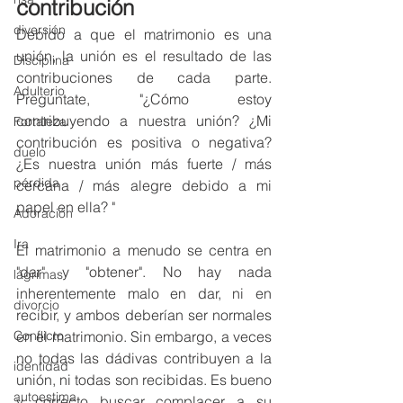
contribución
diversión
Debido a que el matrimonio es una 
unión, la unión es el resultado de las 
Disciplina
contribuciones de cada parte. 
Adulterio
Pregúntate, "¿Cómo estoy 
contribuyendo a nuestra unión? ¿Mi 
Fortaleza
contribución es positiva o negativa? 
duelo
¿Es nuestra unión más fuerte / más 
pérdida
cercana / más alegre debido a mi 
papel en ella? "
Adoración
Ira
El matrimonio a menudo se centra en 
"dar" y "obtener". No hay nada 
lágrimas
inherentemente malo en dar, ni en 
divorcio
recibir, y ambos deberían ser normales 
en el matrimonio. Sin embargo, a veces 
Conflicto
no todas las dádivas contribuyen a la 
identidad
unión, ni todas son recibidas. Es bueno 
autoestima
y correcto buscar complacer a su 