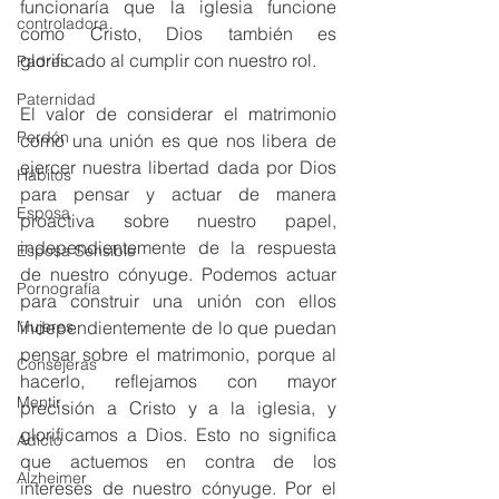
funcionaría que la iglesia funcione 
controladora
como Cristo, Dios también es 
glorificado al cumplir con nuestro rol.
Padres
Paternidad
El valor de considerar el matrimonio 
Perdón
como una unión es que nos libera de 
ejercer nuestra libertad dada por Dios 
Hábitos
para pensar y actuar de manera 
Esposa
proactiva sobre nuestro papel, 
independientemente de la respuesta 
Esposa Sensible
de nuestro cónyuge. Podemos actuar 
Pornografía
para construir una unión con ellos 
independientemente de lo que puedan 
Mujeres
pensar sobre el matrimonio, porque al 
Consejeras
hacerlo, reflejamos con mayor 
Mentir
precisión a Cristo y a la iglesia, y 
glorificamos a Dios. Esto no significa 
Adicto
que actuemos en contra de los 
Alzheimer
intereses de nuestro cónyuge. Por el 