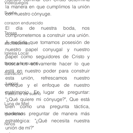
Videojuegos
la manera en que cumplimos la unión 
Sueño
con nuestro cónyuge.
corazon endurecido
El día de nuestra boda, nos 
Tareas
comprometemos a construir una unión. 
A medida que tomamos posesión de 
adolescentes
nuestro papel conyugal y nuestro 
Iglesia Local
papel como seguidores de Cristo y 
buscamos activamente hacer lo que 
temor a la muerte
está en nuestro poder para construir 
Salvación
esta unión, refrescamos nuestro 
Juegos
enfoque y el enfoque de nuestro 
matrimonio. En lugar de preguntar: 
Trastorno de sueño
"¿Qué quiere mi cónyuge?", Que está 
Luna de Miel
bien como una pregunta táctica, 
podemos preguntar de manera más 
Humildad
estratégica: "¿Qué necesita nuestra 
Niños
unión de mí?"