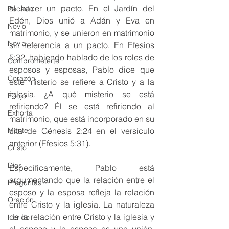
al hacer un pacto. En el Jardín del 
Pecado
Edén, Dios unió a Adán y Eva en 
Novio
matrimonio, y se unieron en matrimonio 
Novia
sin referencia a un pacto. En Efesios 
5:32, habiendo hablado de los roles de 
Comprometerte
esposos y esposas, Pablo dice que 
Corazón
este misterio se refiere a Cristo y a la 
iglesia. ¿A qué misterio se está 
Enojo
refiriendo? Él se está refiriendo al 
Exhorta
matrimonio, que está incorporado en su 
cita de Génesis 2:24 en el versículo 
Mente
anterior (Efesios 5:31).
Cristo
Dios
Específicamente, Pablo está 
argumentando que la relación entre el 
Preguntas
esposo y la esposa refleja la relación 
Oración
entre Cristo y la iglesia. La naturaleza 
de la relación entre Cristo y la iglesia y 
Herido
el esposo y la esposa es una unión. 