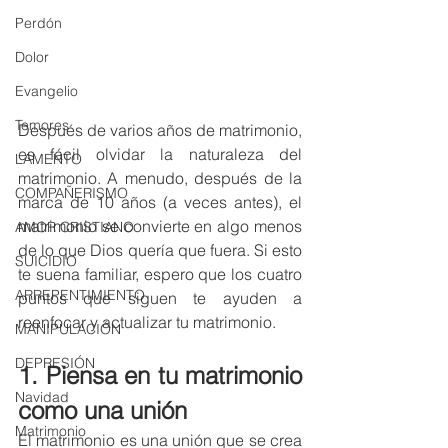
Perdón
Dolor
Evangelio
Temores
Después de varios años de matrimonio, 
es fácil olvidar la naturaleza del 
LAMENTO
matrimonio. A menudo, después de la 
COMPAÑERISMO
marca de 10 años (a veces antes), el 
matrimonio se convierte en algo menos 
AMOR CRISTIANO
de lo que Dios quería que fuera. Si esto 
SUICIDIO
te suena familiar, espero que los cuatro 
ARREPENTIMIENTO
puntos que siguen te ayuden a 
reenfocar y actualizar tu matrimonio.
MANIPULACIÓN
DEPRESIÓN
1. Piensa en tu matrimonio 
Navidad
como una unión
Matrimonio
El matrimonio es una unión que se crea 