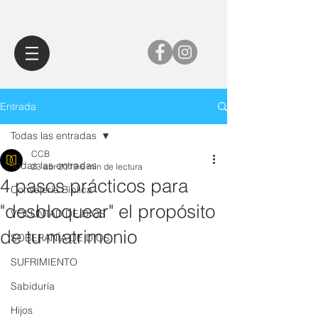
Entrada
Todas las entradas
CCB
Todas las entradas
23 abr 2019
6 min de lectura
4 pasos prácticos para
Consejería Bíblica
"desbloquear" el propósito
VOLUNTAD DE DIOS
de tu matrimonio
SOBERANÍA DE DIOS
SUFRIMIENTO
Sabiduría
Hijos