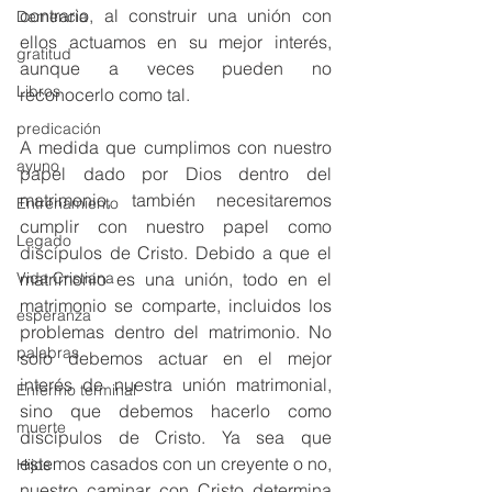
contrario, al construir una unión con 
Demencia
ellos actuamos en su mejor interés, 
gratitud
aunque a veces pueden no 
Libros
reconocerlo como tal.
predicación
A medida que cumplimos con nuestro 
ayuno
papel dado por Dios dentro del 
matrimonio, también necesitaremos 
Entrenamiento
cumplir con nuestro papel como 
Legado
discípulos de Cristo. Debido a que el 
matrimonio es una unión, todo en el 
Vida Cristiana
matrimonio se comparte, incluidos los 
esperanza
problemas dentro del matrimonio. No 
palabras
solo debemos actuar en el mejor 
interés de nuestra unión matrimonial, 
Enfermo terminal
sino que debemos hacerlo como 
muerte
discípulos de Cristo. Ya sea que 
estemos casados ​​con un creyente o no, 
Hijos
nuestro caminar con Cristo determina 