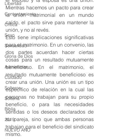
Libertad
Mientras hacemos un pacto para crear 
Contentamiento
la unión matrimonial en un mundo 
caído, el pacto sirve para mantener la 
Crítica
unión, y no al revés.
Sexo
Esto tiene implicaciones significativas 
para el matrimonio. En un convenio, las 
Sexualidad
dos partes acuerdan hacer ciertas 
Gloria de Dios
cosas para un resultado mutuamente 
beneficioso. En el matrimonio, el 
Administrar
resultado mutuamente beneficioso es 
Cuidado
crear una unión. Una unión es un tipo 
Solteros
específico de relación en la cual las 
personas no trabajan para su propio 
Soltería
beneficio, o para las necesidades 
Biblia
sentidas o los deseos declarados de 
su pareja, sino que ambas personas 
2019
trabajan para el beneficio del sindicato 
NUEVO AÑO
mismo.