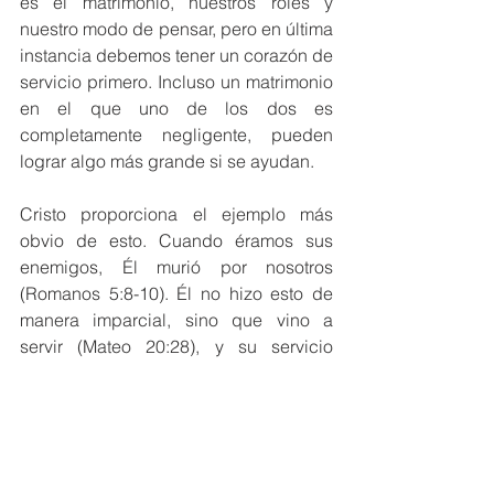
es el matrimonio, nuestros roles y 
nuestro modo de pensar, pero en última 
instancia debemos tener un corazón de 
servicio primero. Incluso un matrimonio 
en el que uno de los dos es 
completamente negligente, pueden 
lograr algo más grande si se ayudan.
Cristo proporciona el ejemplo más 
obvio de esto. Cuando éramos sus 
enemigos, Él murió por nosotros 
(Romanos 5:8-10). Él no hizo esto de 
manera imparcial, sino que vino a 
servir (Mateo 20:28), y su servicio 
contribuyó directamente a la unión 
entre Él y la iglesia (Efesios 5:25).
Pablo toma este ejemplo un paso más 
adelante en Efesios 5:25 al decir que al 