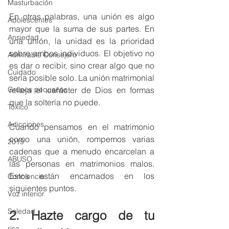
Masturbación
En otras palabras, una unión es algo 
Adolescentes
mayor que la suma de sus partes. En 
Ansiedad
una unión, la unidad es la prioridad 
sobre ambos individuos. El objetivo no 
Admirable Consejero
es dar o recibir, sino crear algo que no 
Cuidado
sería posible solo. La unión matrimonial 
refleja el carácter de Dios en formas 
Grupos pequeños
que la soltería no puede.
Tóxico
Adicciones
Cuando pensamos en el matrimonio 
como una unión, rompemos varias 
2019
cadenas que a menudo encarcelan a 
ABUSO
las personas en matrimonios malos. 
Estos están encarnados en los 
Conciencia
siguientes puntos.
Voz interior
Soledad
2. Hazte cargo de tu 
risa