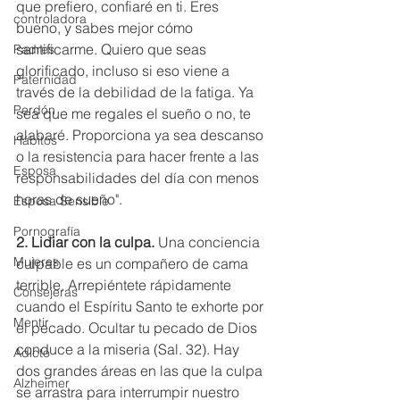
que prefiero, confiaré en ti. Eres 
controladora
bueno, y sabes mejor cómo 
santificarme. Quiero que seas 
Padres
glorificado, incluso si eso viene a 
Paternidad
través de la debilidad de la fatiga. Ya 
Perdón
sea que me regales el sueño o no, te 
alabaré. Proporciona ya sea descanso 
Hábitos
o la resistencia para hacer frente a las 
Esposa
responsabilidades del día con menos 
horas de sueño".
Esposa Sensible
Pornografía
2. Lidiar con la culpa.
 Una conciencia 
Mujeres
culpable es un compañero de cama 
terrible. Arrepiéntete rápidamente 
Consejeras
cuando el Espíritu Santo te exhorte por 
Mentir
el pecado. Ocultar tu pecado de Dios 
conduce a la miseria (Sal. 32). Hay 
Adicto
dos grandes áreas en las que la culpa 
Alzheimer
se arrastra para interrumpir nuestro 