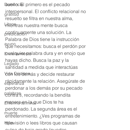
sueño. El primero es el pecado 
Demencia
interpersonal. El conflicto relacional no 
gratitud
resuelto se filtra en nuestra alma, 
Libros
mientras nuestra mente busca 
continuamente una solución. La 
predicación
Palabra de Dios tiene la instrucción 
ayuno
que necesitamos: busca el perdón por 
cualquier palabra dura y en enojo que 
Entrenamiento
hayas dicho. Busca la paz y la 
Legado
santidad a medida que interactúas 
Vida Cristiana
con los demás y decide restaurar 
rápidamente la relación. Asegúrate de 
esperanza
perdonar a los demás por su pecado 
palabras
contra ti, recordando la bendita 
manera en la que Dios te ha 
Enfermo terminal
perdonado. La segunda área es el 
muerte
entretenimiento. ¿Ves programas de 
televisión o lees libros que causan 
Hijos
culpa de bajo grado (puedes 