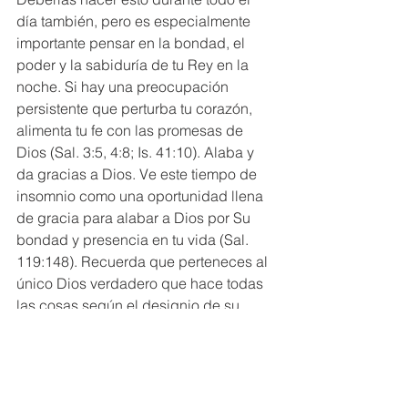
día también, pero es especialmente 
importante pensar en la bondad, el 
poder y la sabiduría de tu Rey en la 
noche. Si hay una preocupación 
persistente que perturba tu corazón, 
alimenta tu fe con las promesas de 
Dios (Sal. 3:5, 4:8; Is. 41:10). Alaba y 
da gracias a Dios. Ve este tiempo de 
insomnio como una oportunidad llena 
de gracia para alabar a Dios por Su 
bondad y presencia en tu vida (Sal. 
119:148). Recuerda que perteneces al 
único Dios verdadero que hace todas 
las cosas según el designio de su 
voluntad (Ef. 1:11 RVR1960).
Nuestra actitud hacia el sueño 
revela nuestro corazón y 