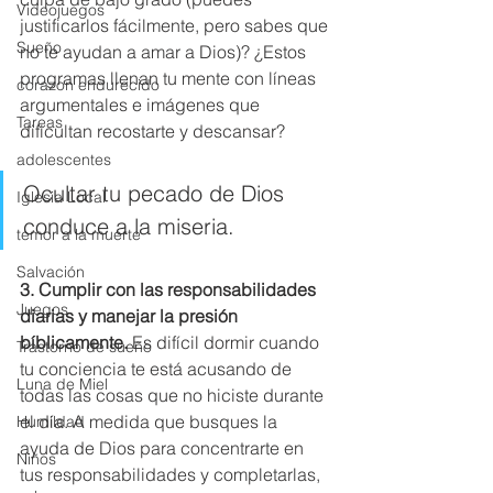
Videojuegos
justificarlos fácilmente, pero sabes que 
Sueño
no te ayudan a amar a Dios)? ¿Estos 
programas llenan tu mente con líneas 
corazon endurecido
argumentales e imágenes que 
Tareas
dificultan recostarte y descansar?
adolescentes
Ocultar tu pecado de Dios 
Iglesia Local
conduce a la miseria.
temor a la muerte
Salvación
3. Cumplir con las responsabilidades 
Juegos
diarias y manejar la presión 
bíblicamente.
 Es difícil dormir cuando 
Trastorno de sueño
tu conciencia te está acusando de 
Luna de Miel
todas las cosas que no hiciste durante 
el día. A medida que busques la 
Humildad
ayuda de Dios para concentrarte en 
Niños
tus responsabilidades y completarlas, 