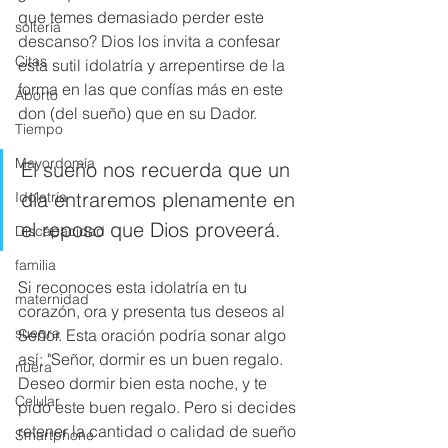
que temes demasiado perder este 
soltería
descanso? Dios los invita a confesar 
Citas
esta sutil idolatría y arrepentirse de la 
forma en las que confías más en este 
Aborto
don (del sueño) que en su Dador.
Tiempo
Mayordomía
El sueño nos recuerda que un 
día entraremos plenamente en 
Idolatría
el reposo que Dios proveerá.
Discapacidad
familia
Si reconoces esta idolatría en tu 
maternidad
corazón, ora y presenta tus deseos al 
suegra
Señor. Esta oración podría sonar algo 
así: "Señor, dormir es un buen regalo. 
nuera
Deseo dormir bien esta noche, y te 
Celular
pido este buen regalo. Pero si decides 
retener la cantidad o calidad de sueño 
Smartphone