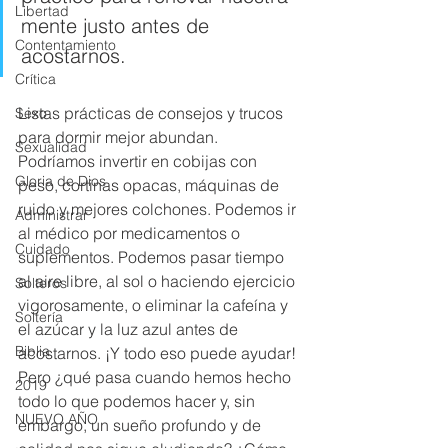
Libertad
mente justo antes de 
Contentamiento
acostarnos.
Crítica
Listas prácticas de consejos y trucos 
Sexo
para dormir mejor abundan. 
Sexualidad
Podríamos invertir en cobijas con 
Gloria de Dios
peso, cortinas opacas, máquinas de 
ruido y mejores colchones. Podemos ir 
Administrar
al médico por medicamentos o 
Cuidado
suplementos. Podemos pasar tiempo 
al aire libre, al sol o haciendo ejercicio 
Solteros
vigorosamente, o eliminar la cafeína y 
Soltería
el azúcar y la luz azul antes de 
Biblia
acostarnos. ¡Y todo eso puede ayudar! 
Pero ¿qué pasa cuando hemos hecho 
2019
todo lo que podemos hacer y, sin 
NUEVO AÑO
embargo, un sueño profundo y de 