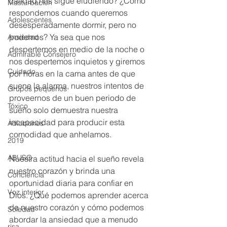
calidad nos sigue eludiendo? ¿Cómo 
Masturbación
respondemos cuando queremos 
Adolescentes
desesperadamente dormir, pero no 
podemos? Ya sea que nos 
Ansiedad
despertemos en medio de la noche o 
Admirable Consejero
nos despertemos inquietos y giremos 
Cuidado
por horas en la cama antes de que 
suene la alarma, nuestros intentos de 
Grupos pequeños
proveernos de un buen periodo de 
Tóxico
sueño solo demuestra nuestra 
incapacidad para producir esta 
Adicciones
comodidad que anhelamos.
2019
ABUSO
Nuestra actitud hacia el sueño revela 
nuestro corazón y brinda una 
Conciencia
oportunidad diaria para confiar en 
Voz interior
Dios. ¿Qué podemos aprender acerca 
de nuestro corazón y cómo podemos 
Soledad
abordar la ansiedad que a menudo 
risa