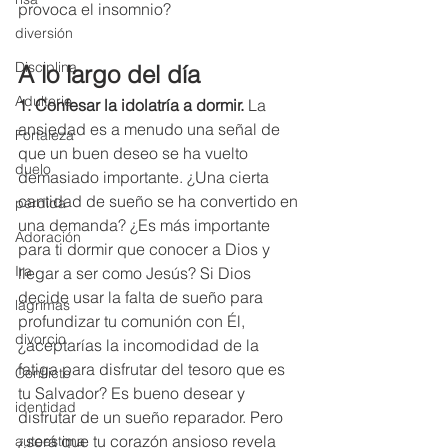
provoca el insomnio?
diversión
Disciplina
A lo largo del día
Adulterio
1. Confesar la idolatría a dormir.
 La 
ansiedad es a menudo una señal de 
Fortaleza
que un buen deseo se ha vuelto 
duelo
demasiado importante. ¿Una cierta 
cantidad de sueño se ha convertido en 
pérdida
una demanda? ¿Es más importante 
Adoración
para ti dormir que conocer a Dios y 
Ira
llegar a ser como Jesús? Si Dios 
decide usar la falta de sueño para 
lágrimas
profundizar tu comunión con Él, 
divorcio
¿aceptarías la incomodidad de la 
fatiga para disfrutar del tesoro que es 
Conflicto
tu Salvador? Es bueno desear y 
identidad
disfrutar de un sueño reparador. Pero 
¿será que tu corazón ansioso revela 
autoestima