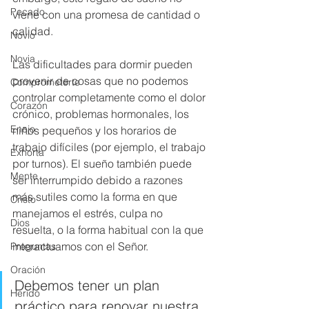
Pecado
viene con una promesa de cantidad o 
calidad.
Novio
Novia
Las dificultades para dormir pueden 
provenir de cosas que no podemos 
Comprometerte
controlar completamente como el dolor 
Corazón
crónico, problemas hormonales, los 
Enojo
niños pequeños y los horarios de 
trabajo difíciles (por ejemplo, el trabajo 
Exhorta
por turnos). El sueño también puede 
Mente
ser interrumpido debido a razones 
más sutiles como la forma en que 
Cristo
manejamos el estrés, culpa no 
Dios
resuelta, o la forma habitual con la que 
interactuamos con el Señor.
Preguntas
Oración
Debemos tener un plan 
Herido
práctico para renovar nuestra 