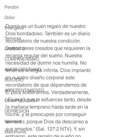
Perdón
Dolor
Dormir es un buen regalo de nuestro 
Evangelio
Dios bondadoso. También es un diario 
Temores
recordatorio de nuestra condición. 
Somos seres creados que requieren la 
LAMENTO
recarga regular del sueño. Nuestra 
COMPAÑERISMO
necesidad de dormir nos humilla. No 
AMOR CRISTIANO
tenemos energía infinita. Dios implantó 
en nuestro diseño corporal este 
SUICIDIO
recordatorio de que dependemos de 
ARREPENTIMIENTO
Él para sostenernos. Verdaderamente, 
" Es inútil que te esfuerces tanto, desde 
MANIPULACIÓN
la mañana temprano hasta tarde en la 
DEPRESIÓN
noche, y te preocupes por conseguir 
alimento; porque Dios da descanso a 
Navidad
sus amados." (Sal. 127:2 NTV). Y, sin 
Matrimonio
embargo, este regalo de sueño no 