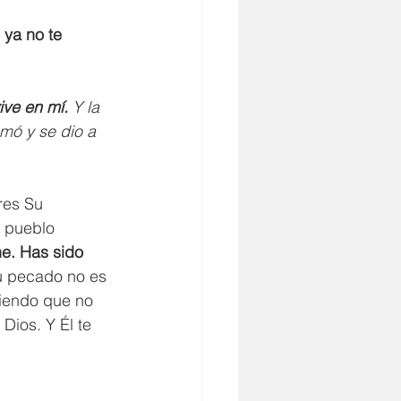
ya no te 
ive en mí.
 Y la 
amó y se dio a 
Eres Su 
, pueblo 
e. Has sido 
u pecado no es 
biendo que no 
Dios. Y Él te 