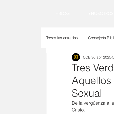
BLOG +
NOSOTROS +
Todas las entradas
Consejería Bíbl
CCB
30 abr 2025
5
Sabiduría
Hijos
Perdón
Tres Ver
Aquellos
AMOR CRISTIANO
SUICIDI
Sexual
Matrimonio
Pecado
Nov
De la vergüenza a la
Cristo.