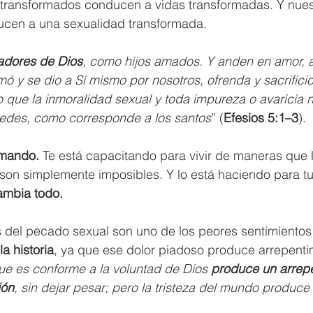
transformados conducen a vidas transformadas. Y nues
cen a una sexualidad transformada.
adores de Dios
, como hijos amados. Y anden en amor, 
mó y se dio a Sí mismo por nosotros, ofrenda y sacrifici
 que la inmoralidad sexual y toda impureza o avaricia ni
edes, como corresponde a los santos
” (
Efesios 5:1–3
).
rmando.
 Te está capacitando para vivir de maneras que 
son simplemente imposibles. Y lo está haciendo para tu
ambia todo.
 del pecado sexual son uno de los peores sentimientos
la historia
, ya que ese dolor piadoso produce arrepenti
que es conforme a la voluntad de Dios 
produce un arrepe
ión
, sin dejar pesar; pero la tristeza del mundo produce