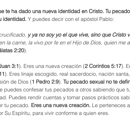
e te ha dado una nueva identidad en Cristo. Tu pecado 
u identidad.
 Y puedes decir con el apóstol Pablo:
rucificado, 
y ya no soy yo el que vive, sino que Cristo v
n la carne, la vivo por fe en el Hijo de Dios, quien me 
latas 2:20
).
Juan 3:1
). Eres una nueva creación (
2 Corintios 5:17
). 
11
). Eres linaje escogido, real sacerdocio, nación santa
sión de Dios (
1 Pedro 2:9
). 
Tu pecado sexual no te defin
ue puedes confesar tus pecados a otros sabiendo que t
idad. Puedes rendir cuentas y tomar pasos prácticos sa
r tu pecado. 
Eres una nueva creación.
 Le perteneces a 
r Su Espíritu, para vivir conforme a quien eres.