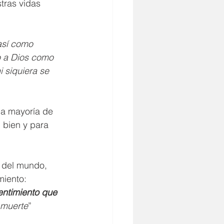
tras vidas 
así como 
o a Dios como 
 siquiera se 
la mayoría de 
 bien y para 
 del mundo, 
miento:
ntimiento que 
 muerte
” 