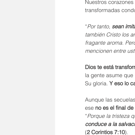
Nuestros corazones 
transformadas condu
“
Por tanto, 
sean imit
también Cristo los a
fragante aroma. Pero
mencionen entre ust
Dios te está transfo
la gente asume que 
Su gloria. 
Y eso lo c
Aunque las secuelas
ese 
no es el final de 
“
Porque la tristeza 
conduce a la salvac
(
2 Corintios 7:10
).