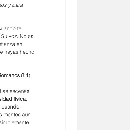
dos y para 
cuando te 
 Su voz. No es 
nfianza en 
ue hayas hecho 
Romanos 8:1
).
 Las escenas 
idad física, 
o cuando 
as mentes aún 
 simplemente 