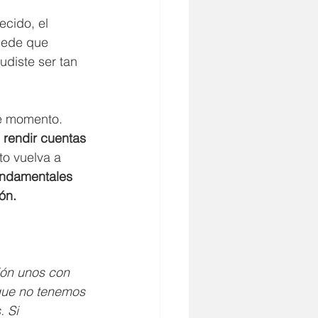
cido, el 
uede que 
diste ser tan 
se momento. 
 
rendir cuentas 
to vuelva a 
undamentales 
ón.
ión unos con 
 que no tenemos 
 Si 