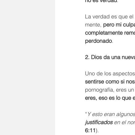
no es verdad
.
La verdad es que el
mente, 
pero mi culp
completamente remo
perdonado
.
2. Dios da una nuev
Uno de los aspectos
sentirse como si nos 
pornografía, eres un
eres, eso es lo que 
“
Y esto eran algunos
justificados
 en el no
6:11
).