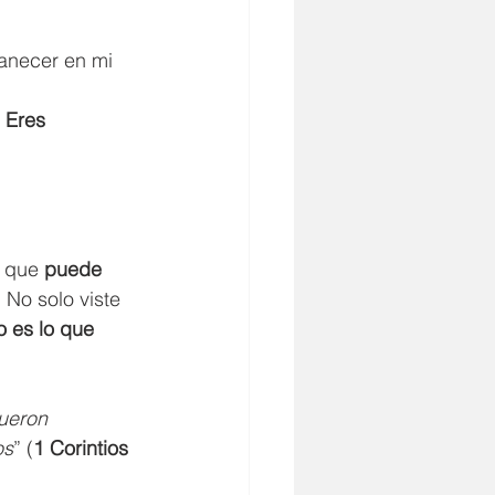
anecer en mi 
 
Eres 
 que 
puede 
 No solo viste 
o es lo que 
ueron 
os
” (
1 Corintios 