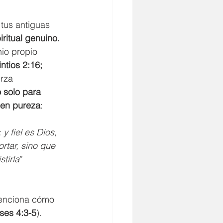
tus antiguas 
iritual genuino.
io propio 
ntios 2:16; 
rza 
 solo para 
r en pureza
:
 fiel es Dios, 
tar, sino que 
tirla
” 
menciona cómo 
ses 4:3-5
). 