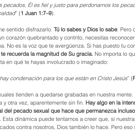
pecados, Él es fiel y justo para perdonarnos los peca
maldad
” (
1 Juan 1:7–9
).
e sentido disfrazarlo. 
Tú lo sabes y Dios lo sabe
. Pero 
un corazón quebrantado y contrito, necesitas reconocer
a. No es la voz que te avergüenza. Si has puesto tu co
 te recuerda la magnitud de Su gracia.
 No importa lo q
ta en qué te hayas involucrado o imaginado:
 hay condenación para los que están en Cristo Jesús
” (
xuales tienden a quedarse grabadas en nuestra mente.
 y otra vez, aparentemente sin fin. 
Hay algo en la intens
ual del pecado sexual que hace que permanezca inclus
. Esta dinámica puede tentarnos a creer que, si nuestr
ecados contra nosotros, Dios también lo hace. Pero eso