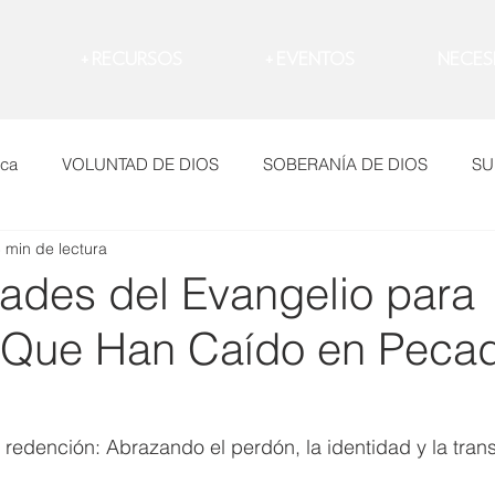
RECURSOS +
EVENTOS +
NECES
ica
VOLUNTAD DE DIOS
SOBERANÍA DE DIOS
SU
 min de lectura
Dolor
Evangelio
Temores
LAMENTO
CO
dades del Evangelio para
 Que Han Caído en Peca
O
ARREPENTIMIENTO
MANIPULACIÓN
DEPRESI
io
Novia
Comprometerte
Corazón
Enojo
 redención: Abrazando el perdón, la identidad y la tran