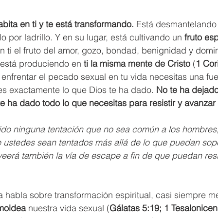
abita en ti y te está transformando. 
Está desmantelando 
llo por ladrillo. Y en su lugar, está cultivando un 
fruto esp
n ti el fruto del amor, gozo, bondad, benignidad y domin
Y está produciendo en 
ti la misma mente de Cristo
 (
1 Cori
a enfrentar el pecado sexual en tu vida necesitas una fue
es exactamente lo que Dios te ha dado. 
No te ha dejado
; te ha dado todo lo que necesitas para resistir y avanza
do ninguna tentación que no sea común a los hombres; y
 ustedes sean tentados más allá de lo que puedan sopor
veerá también la vía de escape a fin de que puedan resis
a habla sobre transformación espiritual, casi siempre 
moldea
 nuestra vida sexual (
Gálatas 5:19; 1 Tesalonicen