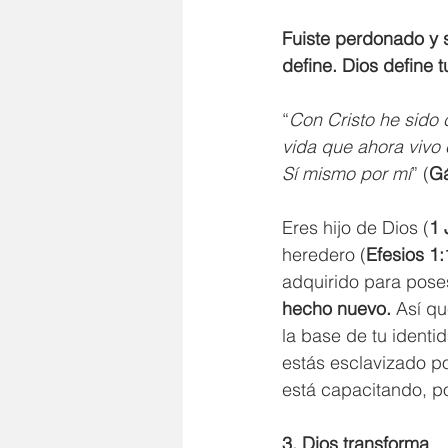
Fuiste perdonado y s
define. Dios define t
“
Con Cristo he sido c
vida que ahora vivo e
Sí mismo por mí
” (
Gá
Eres hijo de Dios (
1 
heredero (
Efesios 1:
adquirido para pose
hecho nuevo.
 Así q
la base de tu ident
estás esclavizado po
está capacitando, po
3. Dios transforma