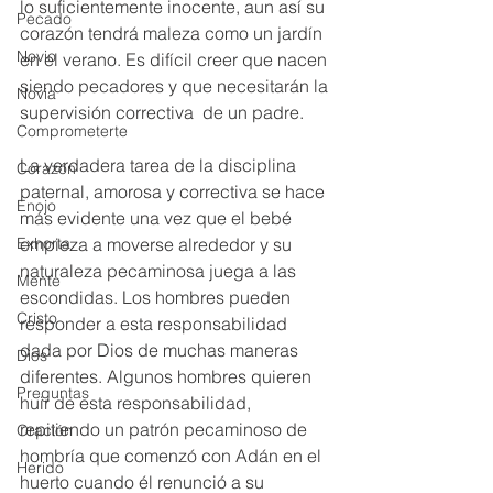
lo suficientemente inocente, aun así su 
Pecado
corazón tendrá maleza como un jardín 
Novio
en el verano. Es difícil creer que nacen 
siendo pecadores y que necesitarán la 
Novia
supervisión correctiva  de un padre.
Comprometerte
La verdadera tarea de la disciplina 
Corazón
paternal, amorosa y correctiva se hace 
Enojo
más evidente una vez que el bebé 
empieza a moverse alrededor y su 
Exhorta
naturaleza pecaminosa juega a las 
Mente
escondidas. Los hombres pueden 
Cristo
responder a esta responsabilidad 
dada por Dios de muchas maneras 
Dios
diferentes. Algunos hombres quieren 
Preguntas
huir de esta responsabilidad, 
repitiendo un patrón pecaminoso de 
Oración
hombría que comenzó con Adán en el 
Herido
huerto cuando él renunció a su 