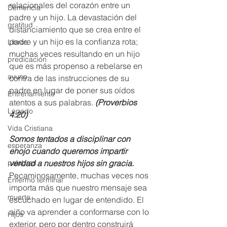
relacionales del corazón entre un 
Demencia
padre y un hijo. La devastación del 
gratitud
distanciamiento que se crea entre el 
padre y un hijo es la confianza rota; 
Libros
muchas veces resultando en un hijo 
predicación
que es más propenso a rebelarse en 
ayuno
contra de las instrucciones de su 
padre en lugar de poner sus oídos 
Entrenamiento
atentos a sus palabras. 
(Proverbios 
Legado
4:20)
Vida Cristiana
Somos tentados a disciplinar con 
esperanza
enojo cuando queremos impartir 
verdad a nuestros hijos sin gracia.
palabras
Pecaminosamente, muchas veces nos 
Enfermo terminal
importa más que nuestro mensaje sea 
muerte
escuchado en lugar de entendido. El 
niño va aprender a conformarse con lo 
Hijos
exterior, pero por dentro construirá 