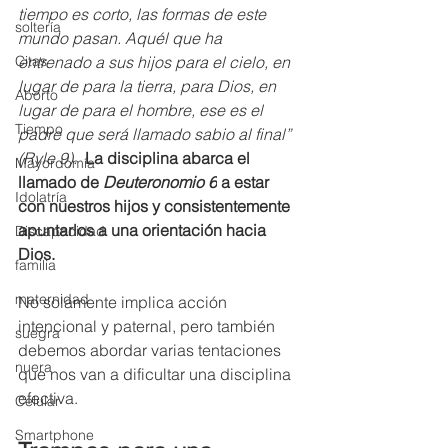
tiempo es corto, las formas de este 
soltería
mundo pasan. Aquél que ha 
entrenado a sus hijos para el cielo, en 
Citas
lugar de para la tierra, para Dios, en 
Aborto
lugar de para el hombre, ese es el 
Tiempo
padre que será llamado sabio al final” 
(Ryle 9).
La disciplina abarca el 
Mayordomía
llamado de 
Deuteronomio 6
 a estar 
Idolatría
con nuestros hijos y consistentemente 
apuntarlos a una orientación hacia 
Discapacidad
Dios.
familia
maternidad
No solamente implica acción 
intencional y paternal, pero también 
suegra
debemos abordar varias tentaciones 
nuera
que nos van a dificultar una disciplina 
efectiva.
Celular
Smartphone