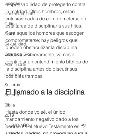
Libertad
responsabilidad de protegerlo contra 
la maldad. Otros hombres, están 
Contentamiento
entusiasmados de comprometerse en 
Crítica
esta tarea de disciplinar a sus hijos. 
Para aquellos hombres que escogen 
Sexo
comprometerse; hay peligros que 
Sexualidad
pueden obstaculizar la disciplina 
efectiva. Primeramente, vamos a 
Gloria de Dios
identificar un entendimiento bíblico de 
Administrar
la disciplina antes de discutir sus 
Cuidado
posibles trampas.
Solteros
El llamado a la disciplina
Soltería
Biblia
Hasta donde yo sé, el único 
2019
mandamiento negativo dado a los 
NUEVO AÑO
padres en el Nuevo Testamento es 
“Y 
ustedes, padres, no provoquen a ira a 