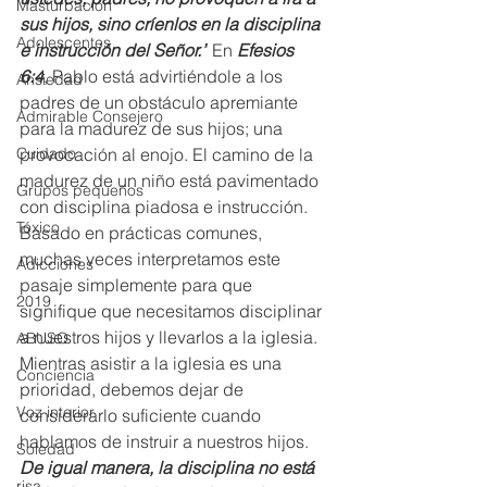
Masturbación
sus hijos, sino críenlos en la disciplina 
Adolescentes
e instrucción del Señor.”
 En 
Efesios 
6:4
, Pablo está advirtiéndole a los 
Ansiedad
padres de un obstáculo apremiante 
Admirable Consejero
para la madurez de sus hijos; una 
provocación al enojo. El camino de la 
Cuidado
madurez de un niño está pavimentado 
Grupos pequeños
con disciplina piadosa e instrucción. 
Tóxico
Basado en prácticas comunes, 
muchas veces interpretamos este 
Adicciones
pasaje simplemente para que 
2019
signifique que necesitamos disciplinar 
a nuestros hijos y llevarlos a la iglesia. 
ABUSO
Mientras asistir a la iglesia es una 
Conciencia
prioridad, debemos dejar de 
Voz interior
considerarlo suficiente cuando 
hablamos de instruir a nuestros hijos. 
Soledad
De igual manera, la disciplina no está 
risa