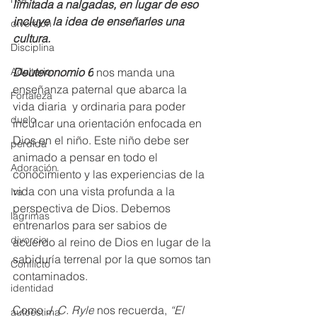
limitada a nalgadas, en lugar de eso 
incluye la idea de enseñarles una 
diversión
cultura.
Disciplina
Deuteronomio 6
 nos manda una 
Adulterio
enseñanza paternal que abarca la 
Fortaleza
vida diaria  y ordinaria para poder 
duelo
inculcar una orientación enfocada en 
Dios en el niño. Este niño debe ser 
pérdida
animado a pensar en todo el 
Adoración
conocimiento y las experiencias de la 
vida con una vista profunda a la 
Ira
perspectiva de Dios. Debemos 
lágrimas
entrenarlos para ser sabios de 
divorcio
acuerdo al reino de Dios en lugar de la 
sabiduría terrenal por la que somos tan 
Conflicto
contaminados.
identidad
Como 
J. C. Ryle
 nos recuerda, 
“El 
autoestima