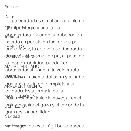
Perdón
Dolor
La paternidad es simultáneamente un 
Evangelio
gran privilegio y una tarea 
abrumadora. Cuando tu bebé recién 
Temores
nacido es puesto en tus brazos por 
LAMENTO
primera vez, tu corazón se desborda 
de gozo. Al mismo tiempo, el peso de 
COMPAÑERISMO
la responsabilidad puede ser 
AMOR CRISTIANO
abrumador al poner a tu vulnerable 
bebé en el asiento del carro y al saber 
SUICIDIO
que ahora está por completo a tu 
ARREPENTIMIENTO
cuidado. Esta jornada de la 
MANIPULACIÓN
paternidad se trata de navegar en el 
balance entre el gozo y el temor de la 
DEPRESIÓN
gran responsabilidad.
Navidad
La imagen de este frágil bebé parece 
Matrimonio