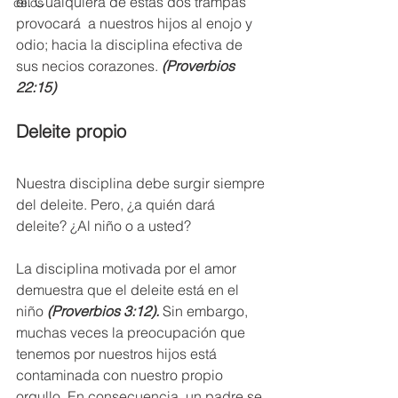
él. Cualquiera de estas dos trampas 
celos
provocará  a nuestros hijos al enojo y 
odio; hacia la disciplina efectiva de 
sus necios corazones. 
(Proverbios 
22:15)
Deleite propio
Nuestra disciplina debe surgir siempre 
del deleite. Pero, ¿a quién dará 
deleite? ¿Al niño o a usted?
La disciplina motivada por el amor 
demuestra que el deleite está en el 
niño 
(Proverbios 3:12).
 Sin embargo, 
muchas veces la preocupación que 
tenemos por nuestros hijos está 
contaminada con nuestro propio 
orgullo. En consecuencia, un padre se 