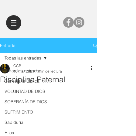
Entrada
Todas las entradas
CCB
Todas las entradas
16 mar 2021
7 min de lectura
Disciplina Paternal
Consejería Bíblica
VOLUNTAD DE DIOS
SOBERANÍA DE DIOS
SUFRIMIENTO
Sabiduría
Hijos