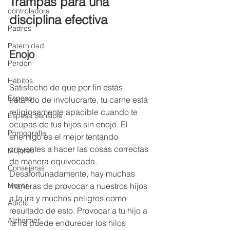
Trampas para una 
controladora
disciplina efectiva
Padres
Paternidad
Enojo
Perdón
Hábitos
Satisfecho de que por fin estás 
Esposa
tratando de involucrarte, tu carne está 
religiosamente apacible cuando te 
Esposa Sensible
ocupas de tus hijos sin enojo. El 
Pornografía
enemigo es el mejor tentando 
creyentes a hacer las cosas correctas 
Mujeres
de manera equivocada. 
Consejeras
Desafortunadamente, hay muchas 
maneras de provocar a nuestros hijos 
Mentir
a la ira y muchos peligros como 
Adicto
resultado de esto. Provocar a tu hijo a 
Alzheimer
la ira puede endurecer los hilos 