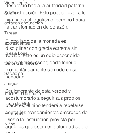
Videojuegos
desprecio hacia la autoridad paternal 
y la instrucción. Esto puede llevar a tu 
Sueño
hijo hacia el legalismo, pero no hacia 
corazon endurecido
la transformación de corazón.
Tareas
El otro lado de la moneda es 
adolescentes
disciplinar con gracia extrema sin 
Iglesia Local
verdad. Esto es un odio escondido 
hacia el niño, escogiendo tenerlo 
temor a la muerte
momentáneamente cómodo en su 
Salvación
necedad.
Juegos
Ser ignorante de esta verdad y 
Trastorno de sueño
acostumbrarlo a seguir sus propios 
Luna de Miel
placeres, el niño tenderá a rebelarse 
contra los mandamientos amorosos de 
Humildad
Dios o la instrucción provista por 
Niños
aquellos que están en autoridad sobre 